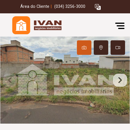
Área do Cliente
|
(034) 3256-3000