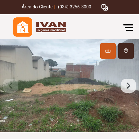
Área do Cliente
|
(034) 3256-3000