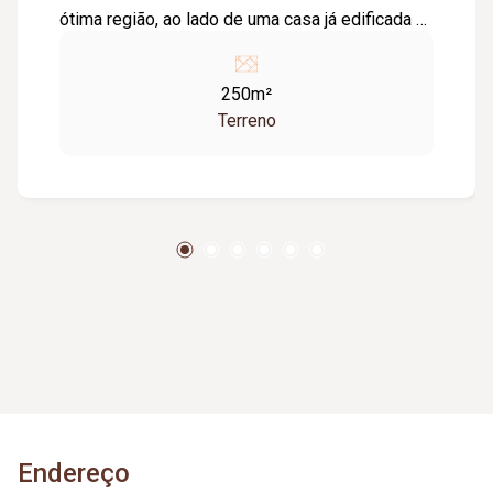
ótima região, ao lado de uma casa já edificada e
próximo a comércios, terminal de ônibus e
escolas, garantindo praticidade e conveniência
250m²
no dia a dia.
Terreno
Endereço