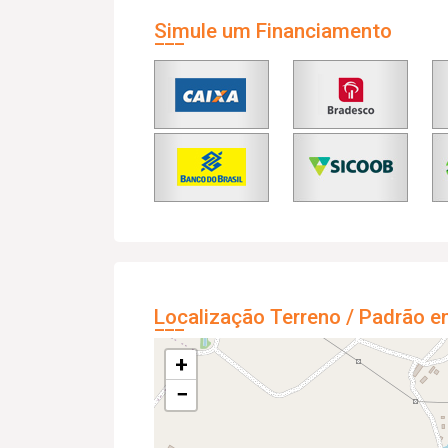
Simule um Financiamento
Localização Terreno / Padrão e
+
−