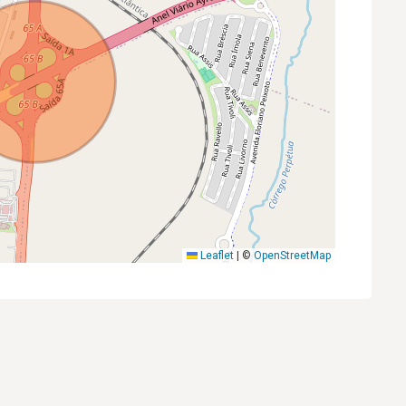
Leaflet
|
©
OpenStreetMap