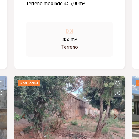
Terreno medindo 455,00m².
455m²
Terreno
Cód.
77861