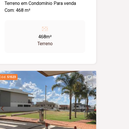
Terreno em Condomínio Para venda
Com: 468 m²
468m²
Terreno
Cód.
51523