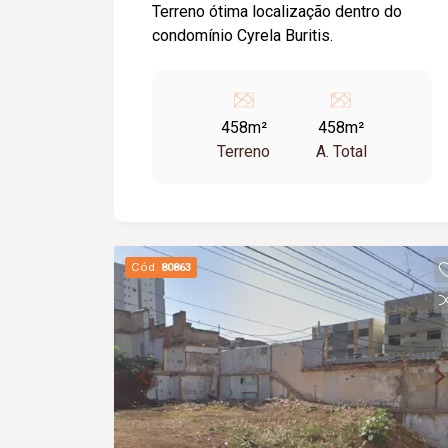
Terreno ótima localização dentro do
condomínio Cyrela Buritis.
458m²
458m²
Terreno
A. Total
Cód.
80863