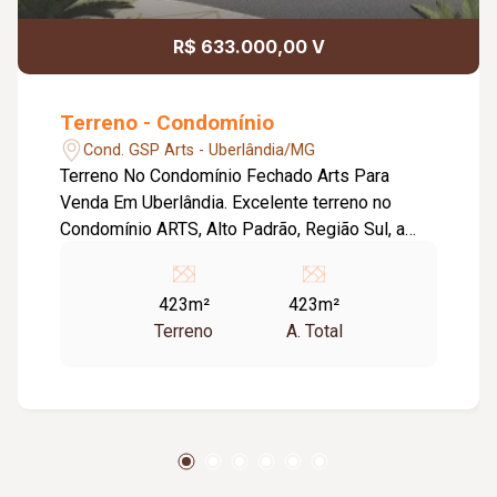
R$ 633.000,00 V
Terreno - Condomínio
Cond. GSP Arts - Uberlândia/MG
Terreno No Condomínio Fechado Arts Para
Venda Em Uberlândia. Excelente terreno no
Condomínio ARTS, Alto Padrão, Região Sul, a
mais valorizada da Cidade. Plano, Toda infra
estrutura. Metragem: Frente: 28,81m. Fundo:
423m²
423m²
9,33m. Lado Direito: 23,03m. Lado Esquerdo:
Terreno
A. Total
19,53m. Totalizando 423,00m². Condomínio Com
Lazer completo: - Quadra Poliesportiva, -
Quadra de Tênis, - Quadra de Futebol, - Quadra
de Squash,, - Salão de Festas completo e
mobiliado, - Piscina Coberta (semi olímpica), -
Spa, - Sauna Molhada e Seca,, - Academia, -
Quiosque de Churrasco, - Brinquedoteca, -