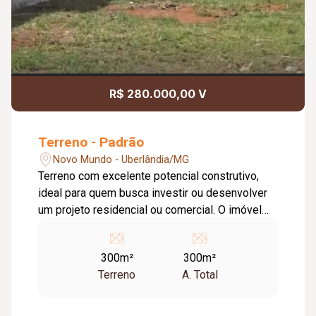
R$ 280.000,00 V
Terreno - Padrão
Novo Mundo - Uberlândia/MG
Terreno com excelente potencial construtivo,
ideal para quem busca investir ou desenvolver
um projeto residencial ou comercial. O imóvel
conta com: Terreno medindo 10 x 30 metros;
300 m² de área total; Diferenciais do imóvel:
300m²
300m²
Dimensões versáteis para diferentes tipos de
Terreno
A. Total
projetos; Potencial para uso residencial ou
comercial; Infraestrutura próxima; Região com
potencial de valorização; Excelente