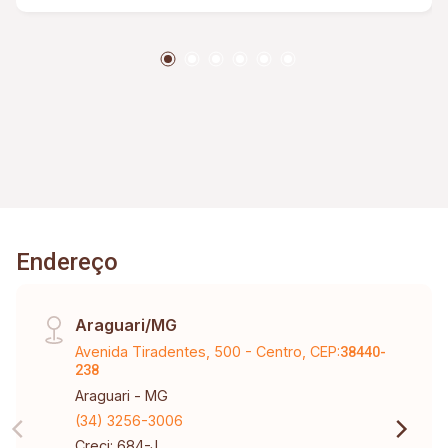
aproveitamento da área; Excelente oportunidade
para quem busca investir ou construir com
conforto e praticidade.
Endereço
Araguari/MG
Avenida Tiradentes, 500 - Centro, CEP:
38440-
238
Araguari - MG
(34) 3256-3006
Creci: 684-J