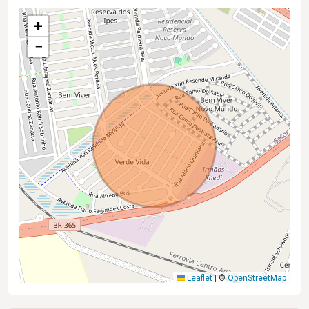
+
−
Leaflet
|
©
OpenStreetMap