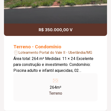
R$ 350.000,00 V
Terreno - Condomínio
Loteamento Portal do Vale II - Uberlândia/MG
Área total: 264 m² Medidas: 11 × 24 Excelente
para construção e investimento. Condomínio:
Piscina adulto e infantil aquecidas; 02
quiosques completos; Playground;
Brinquedoteca (climatizada); Espaço Pet;
264m²
Espaço Zen; Salão de jogos (climatizado);
Terreno
Academia completa (climatizada); Academia ao
ar livre; Quadra poliesportiva; 02 quadras de
areia (beach tennis, futevôlei ou vôlei); Quadra