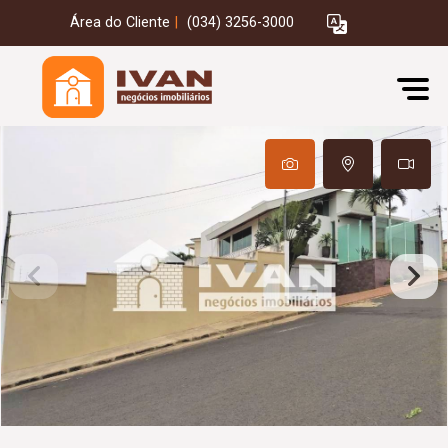
Área do Cliente
|
(034) 3256-3000