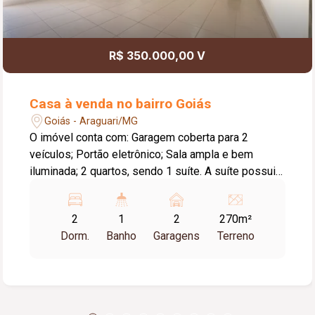
R$ 350.000,00 V
Casa à venda no bairro Goiás
Goiás - Araguari/MG
O imóvel conta com: Garagem coberta para 2
veículos; Portão eletrônico; Sala ampla e bem
iluminada; 2 quartos, sendo 1 suíte. A suíte possui
um espaço com área de luz, proporcionando mais
ventilação e iluminação natural; Banheiro social;
2
1
2
270m²
Cozinha com bancada da pia e armários planejados;
Dorm.
Banho
Garagens
Terreno
Área de serviço coberta; Espaço gourmet com
churrasqueira; Quintal todo cimentado; Corredor
lateral, garantindo maior privacidade, ventilação e
acesso independente aos fundos do imóvel.