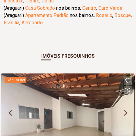
Industrial
,
Centro
,
Goiás
(Araguari)
Casa Sobrado
nos bairros,
Centro
,
Ouro Verde
(Araguari)
Apartamento Padrão
nos bairros,
Rosário
,
Bosque
,
Brasilia
,
Aeroporto
IMÓVEIS FRESQUINHOS
Cód.
84759