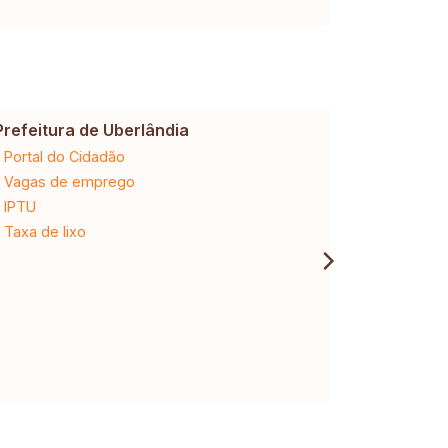
Prefeitura de Uberlândia
Cemig
Portal do Cidadão
2ª via da 
Vagas de emprego
Ligação n
IPTU
Desligam
Taxa de lixo