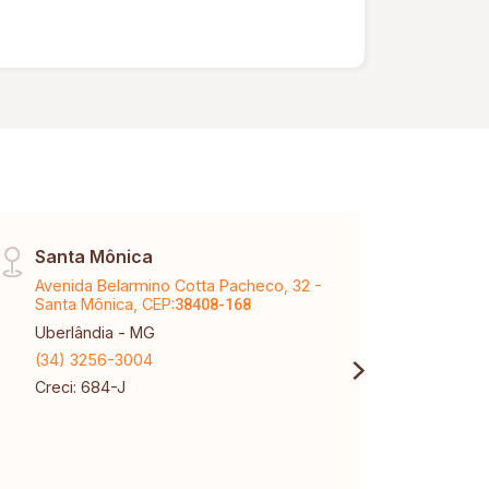
Santa Mônica
Páti
Avenida Belarmino Cotta Pacheco, 32 -
Aveni
Santa Mônica, CEP:
Karaí
38408-168
Uberlândia - MG
Uberl
(34) 3256-3004
(34) 
Creci: 684-J
Creci