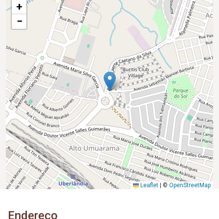
+
−
Leaflet
|
©
OpenStreetMap
Endereço