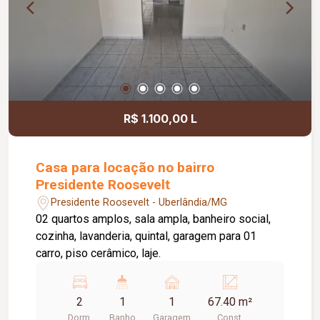
R$ 1.100,00 L
Casa para locação no bairro
Presidente Roosevelt
Presidente Roosevelt - Uberlândia/MG
02 quartos amplos, sala ampla, banheiro social,
cozinha, lavanderia, quintal, garagem para 01
carro, piso cerâmico, laje.
2
1
1
67.40 m²
Dorm.
Banho
Garagem
Const.