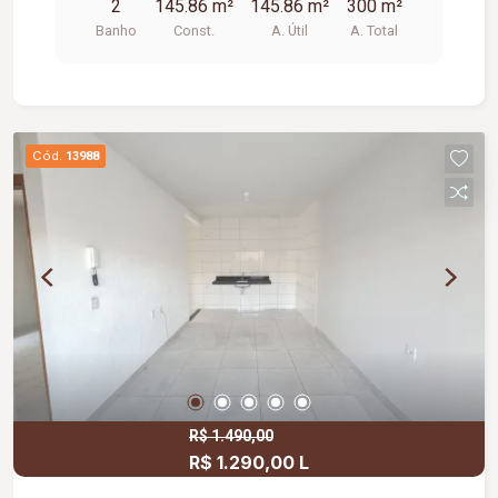
2
145.86 m²
145.86 m²
300 m²
Banho
Const.
A. Útil
A. Total
Cód.
13988
R$ 1.490,00
R$ 1.290,00 L