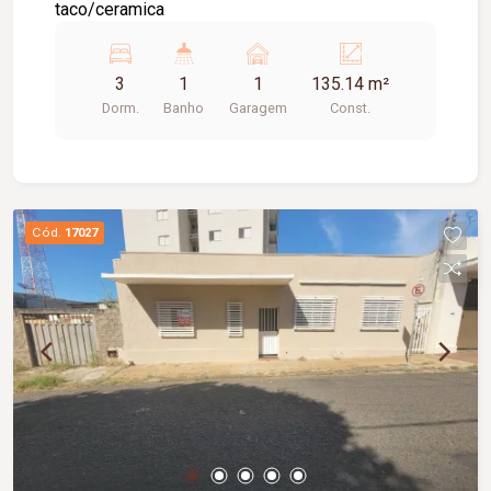
taco/ceramica
3
1
1
135.14 m²
Dorm.
Banho
Garagem
Const.
Cód.
17027