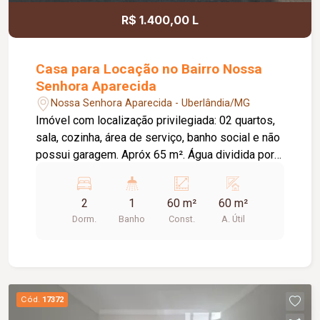
R$ 1.400,00 L
Casa para Locação no Bairro Nossa
Senhora Aparecida
Nossa Senhora Aparecida - Uberlândia/MG
Imóvel com localização privilegiada: 02 quartos,
sala, cozinha, área de serviço, banho social e não
possui garagem. Apróx 65 m². Água dividida por
02 imóveis. Restrições para república e animais
2
1
60 m²
60 m²
Dorm.
Banho
Const.
A. Útil
Cód.
17372