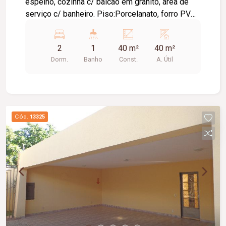
espelho, cozinha c/ balcão em granito, área de
serviço c/ banheiro. Piso:Porcelanato, forro PVC.
APROX.: 40m².
2
1
40 m²
40 m²
Dorm.
Banho
Const.
A. Útil
Cód.
13325