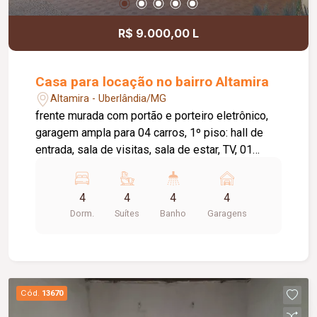
R$ 9.000,00 L
Casa para locação no bairro Altamira
Altamira - Uberlândia/MG
frente murada com portão e porteiro eletrônico,
garagem ampla para 04 carros, 1º piso: hall de
entrada, sala de visitas, sala de estar, TV, 01
suíte, lavabo, escritório, cozinha com armário
fogão, 2º piso: sala intima, hall com roupeiro,
4
4
4
4
lavabo, 04 suítes com closet box em vidro
Dorm.
Suítes
Banho
Garagens
temperado e armário sob pia sendo 01 suíte
máster com jardim de inverno e hidromassagem
dependência completa de empregada, varal,
varanda ampla, 02 quartos de hóspedes, sauna,
03 banheiros externos, salão com churrasqueira,
Cód.
13670
piscina, jardim. Apróx. 799,92m² Terreno: