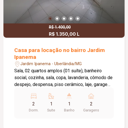
R$ 1.400,00
R$ 1.350,00 L
Casa para locação no bairro Jardim
Ipanema
Jardim Ipanema - Uberlândia/MG
Sala, 02 quartos amplos (01 suíte), banheiro
social, cozinha, sala, copa, lavanderia, cômodo de
despejo, despensa, piso cerâmico, laje, garagem
para 02 carros, interfone. Possui corredores
externos, exclusivo para este imóvel.
2
1
1
2
Dorm.
Suite
Banho
Garagens