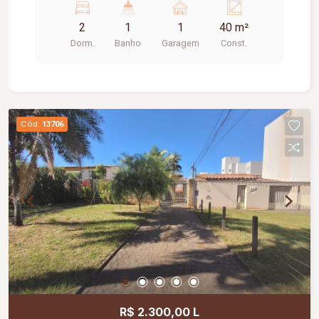
2
1
1
40 m²
Dorm.
Banho
Garagem
Const.
Cód.
13706
R$ 2.300,00 L