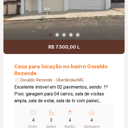
R$ 7.500,00 L
Casa para locação no bairro Osvaldo
Rezende
Osvaldo Rezende - Uberlândia/MG
Excelente imóvel em 02 pavimentos, sendo: 1º
Piso: garagem para 04 carros, sala de visitas
ampla, sala de estar, sala de tv com painel,
banheiro social com box, cozinha com armários,
lavanderia ampla, despensa, espaço gourmet
4
3
4
4
com balcão, 02 banheiros, quintal todo em
Dorm.
Suítes
Banho
Garagens