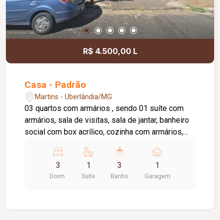
R$ 4.500,00 L
Casa - Padrão
Martins - Uberlândia/MG
03 quartos com armários , sendo 01 suíte com
armários, sala de visitas, sala de jantar, banheiro
social com box acrílico, cozinha com armários,
lavanderia, d.c.e, quintal pequeno, garagem para
02 carros, piso: cerâmica. APROX.: 135m²
3
1
3
1
Dorm.
Suite
Banho
Garagem