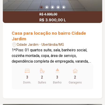
R$ 4.000,00
R$ 3.900,00 L
Casa para locação no bairro Cidade
Jardim
Cidade Jardim - Uberlândia/MG
1ºPiso: 01 quartos suíte, sala, banheiro social,
cozinha montada, copa, área de serviço,
dependência completa de empregada, varanda,
claraboia, quintal, entrada para estacionamento,
02 vagas de garagem, portão eletrônico,
3
2
3
2
interfone, cerca elétrica, alarme. 2ºPiso: 02
Dorm.
Suítes
Banho
Garagens
quartos, sendo 01 suíte 01 com armário, lavabo,
cozinha, sacada, sala de TV, sala de estar.