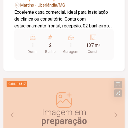
Martins - Uberlândia/MG
Excelente casa comercial, ideal para instalação
de clínica ou consultório. Conta com
estacionamento frontal, recepção, 02 banheiros,
02 salas amplas e copa de apoio. Imóvel bem
distribuído, funcional e pronto para uso. Ótima
1
2
1
137 m²
localização, com fácil acesso e boa visibilidade
Dorm.
Banho
Garagem
Const.
comercial.
Cód.
16817
Imagem em
preparação