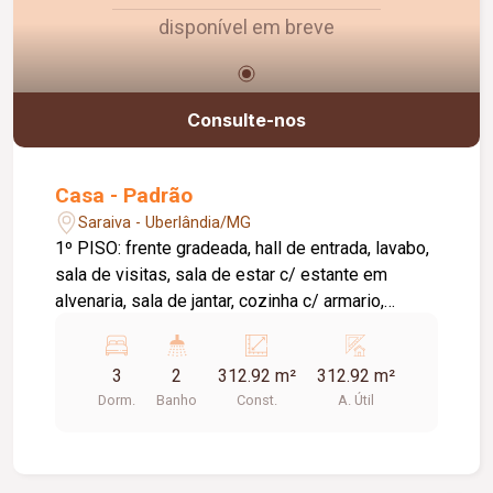
disponível em breve
Consulte-nos
Casa - Padrão
Saraiva - Uberlândia/MG
1º PISO: frente gradeada, hall de entrada, lavabo,
sala de visitas, sala de estar c/ estante em
alvenaria, sala de jantar, cozinha c/ armario,
banheiro social, dependencia completa de
empregada, lavanderia. 2º PISO: 03 quartos c/
3
2
312.92 m²
312.92 m²
armario (01 suite c/ varanda), edicula c/ 02
Dorm.
Banho
Const.
A. Útil
comodos, 01 banheiro, quintal, piso ceramica,
decoflex.