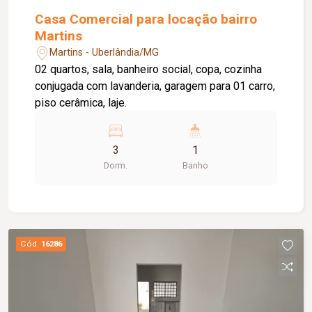
Casa Comercial para locação bairro
Martins
Martins - Uberlândia/MG
02 quartos, sala, banheiro social, copa, cozinha
conjugada com lavanderia, garagem para 01 carro,
piso cerâmica, laje.
3
1
Dorm.
Banho
Cód.
16286