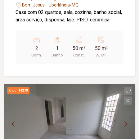
Bom Jesus - Uberlândia/MG
Casa com 02 quartos, sala, cozinha, banho social,
área serviço, dispensa, laje. PISO: cerâmica
2
1
50 m²
50 m²
Dorm.
Banho
Const.
A. Útil
Cód.
14270