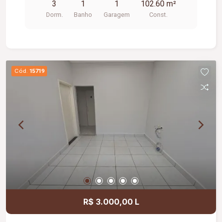
3
1
1
102.60 m²
Dorm.
Banho
Garagem
Const.
Cód.
15719
R$ 3.000,00 L