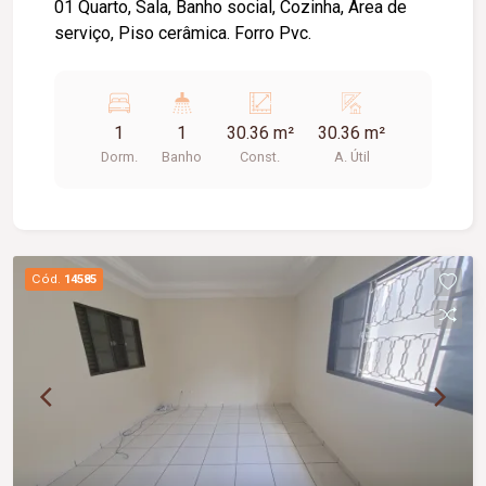
01 Quarto, Sala, Banho social, Cozinha, Área de
serviço, Piso cerâmica. Forro Pvc.
1
1
30.36 m²
30.36 m²
Dorm.
Banho
Const.
A. Útil
Cód.
14585