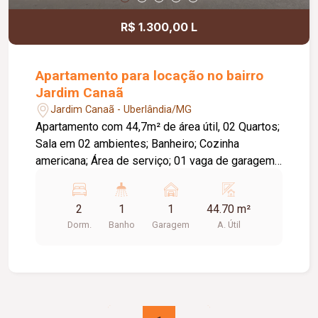
R$ 1.300,00 L
Apartamento para locação no bairro
Jardim Canaã
Jardim Canaã - Uberlândia/MG
Apartamento com 44,7m² de área útil, 02 Quartos;
Sala em 02 ambientes; Banheiro; Cozinha
americana; Área de serviço; 01 vaga de garagem.
Armários nos quartos, cozinha e banheiro.
Fechadura eletrônica. O Condomínio tem Piscina,
2
1
1
44.70 m²
Salão de Festas, Espaço Gourmet, Playground,
Dorm.
Banho
Garagem
A. Útil
Espaço Fitness. Cond Aprox. 237,51 Tem taxa de
mudança aprox. 1 condomínio (entrada e saída).