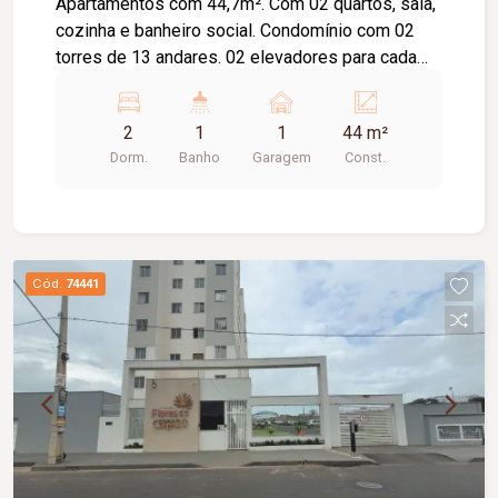
Apartamentos com 44,7m². Com 02 quartos, sala,
cozinha e banheiro social. Condomínio com 02
torres de 13 andares. 02 elevadores para cada
Bloco. Área de lazer completa, com quase
700,0m² tudo isso em sintonia com a natureza;
2
1
1
44 m²
Piscina; Salão de Festas; Espaço Gourmet;
Dorm.
Banho
Garagem
Const.
Playground; Espaço Fitness
Cód.
74441