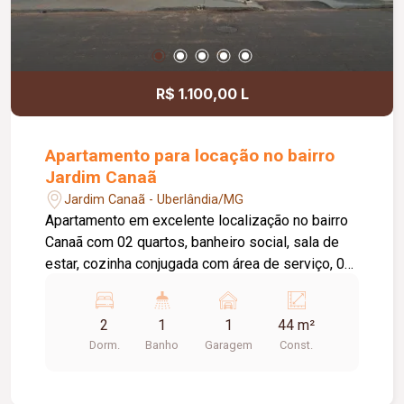
R$ 1.100,00 L
Apartamento para locação no bairro
Jardim Canaã
Jardim Canaã - Uberlândia/MG
Apartamento em excelente localização no bairro
Canaã com 02 quartos, banheiro social, sala de
estar, cozinha conjugada com área de serviço, 01
vaga de garagem. Condomínio conta com portaria
24 horas, elevador, piscina, salão de festas,
2
1
1
44 m²
espaço gourmet, playground. Condomínio já
Dorm.
Banho
Garagem
Const.
incluso no valor do aluguel.