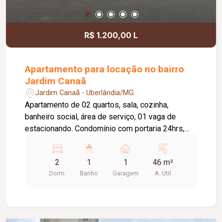
R$ 1.200,00 L
Apartamento para locação no bairro
Jardim Canaã
Jardim Canaã - Uberlândia/MG
Apartamento de 02 quartos, sala, cozinha,
banheiro social, área de serviço, 01 vaga de
estacionando. Condomínio com portaria 24hrs,
elevador, salão de festas, piscina, espaço
gourmet. Cond Aprox. 236,89Tem taxa de
2
1
1
46 m²
mudança aprox. 1 condomínio (entrada e saída).
Dorm.
Banho
Garagem
A. Útil