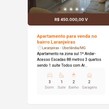
R$ 450.000,00 V
Apartamento para venda no
bairro Laranjeiras
Laranjeiras - Uberlândia/MG
Apartamento na zona sul 1º Andar-
Acesso Escadas 88 metros 3 quartos
sendo 1 suíte Todos com Ar
Condicionado. 1 banheiro social
Blindex. Sala em 02 ambientes Varanda
3
1
2
2
Gourmet. Cozinha completa e Área de
Dorm.
Suite
Banho
Garagens
serviço. Com planejados em todos os
cômodos. Teto em Gesso rebaixo e
com detalhes. Iluminação em Leds. 02
vagas de garagem / Brinquedoteca /