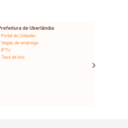
Prefeitura de Uberlândia
Cemig
Portal do Cidadão
2ª via da 
Vagas de emprego
Ligação n
IPTU
Desligam
Taxa de lixo