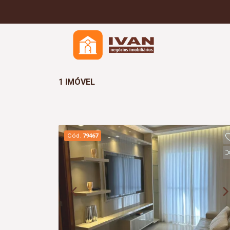
1 IMÓVEL
Cód.
79467