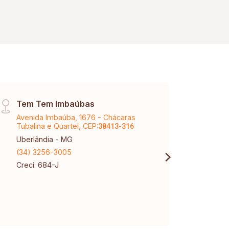
Tem Tem Imbaúbas
Cent
Avenida Imbaúba, 1676 - Chácaras
Av Jo
Tubalina e Quartel, CEP:
CEP:
38413-316
3
Uberlândia - MG
Uberl
(34) 3256-3005
(34) 
Creci: 684-J
Creci