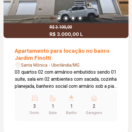
R$ 3.100,00
R$ 3.000,00 L
Apartamento para locação no bairro
Jardim Finotti
Santa Mônica - Uberlândia/MG
03 quartos 02 com armários embutidos sendo 01
suíte, sala em 02 ambientes com sacada, cozinha
planejada, banheiro social com armário sob a pia
e box Blindex , lavanderia com armários, 02 vagas
de garagem presa. Condomínio com elevador,
3
1
1
2
salão de festa, gás encanado e água inclusa. Taxa
Dorm.
Suite
Banho
Garagens
de condomínio já inclusa no valor do
aluguel.VISITAS SOMENTE ACOMPANHADAS .