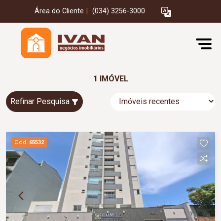
Área do Cliente
|
(034) 3256-3000
1 IMÓVEL
Refinar Pesquisa
Cód.
65532