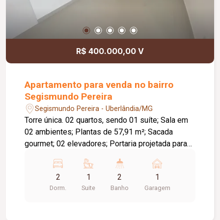
R$ 400.000,00 V
Apartamento para venda no bairro
Segismundo Pereira
Segismundo Pereira - Uberlândia/MG
Torre única. 02 quartos, sendo 01 suíte; Sala em
02 ambientes; Plantas de 57,91 m²; Sacada
gourmet; 02 elevadores; Portaria projetada para
24 horas; Gás canalizado; Piscina; Salão de
festas; Espaço gourmet com churrasqueira;
2
1
2
1
Espaço multiuso; Área de lazer no terraço.
Dorm.
Suite
Banho
Garagem