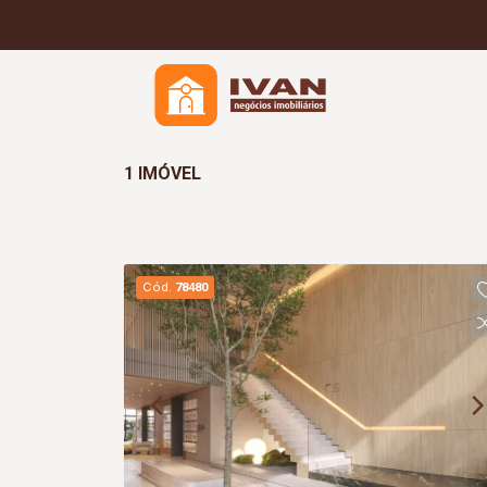
1 IMÓVEL
Cód.
78480