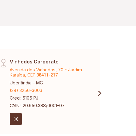
Vinhedos Corporate
Arag
Avenida dos Vinhedos, 70 - Jardim
Aveni
Karaíba, CEP:
CEP:
38411-217
3
Uberlândia - MG
Aragu
(34) 3256-3003
(34) 
Creci: 5105 PJ
Creci
CNPJ: 20.950.388/0001-07