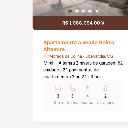
R$ 1.088.094,00 V
Apartamento a venda Bairro
Altamira
Morada da Colina - Uberlândia/MG
Mirah - Altamira 2 níveis de garagem 62
unidades 21 pavimentos de
apartamentos 2 ao 21 - 3 por
pavimentos 22 - 2 por pavimentos Mais
de 20 itens de lazer 111m² final 3 - 3
3
3
4
2
suites, varanda gourmet 130m² final 2 -
Dorm.
Suítes
Banho
Garagens
3 suites, varanda gourmet 135m² final 1
- 3 suítes, varanda gourmet Entrega em
42 meses