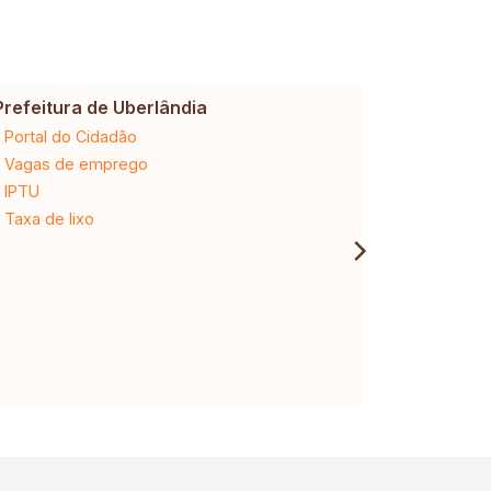
Prefeitura de Uberlândia
Cemig
Portal do Cidadão
2ª via da 
Vagas de emprego
Ligação n
IPTU
Desligam
Taxa de lixo