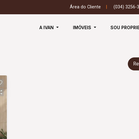
Área do Cliente
|
(034) 3256-
A IVAN
IMÓVEIS
SOU PROPRI
Re