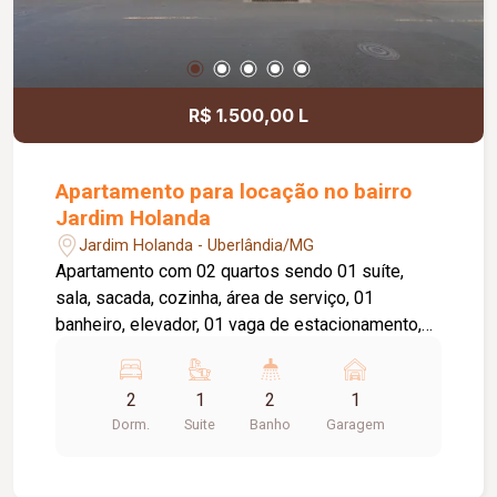
R$ 1.500,00 L
Apartamento para locação no bairro
Jardim Holanda
Jardim Holanda - Uberlândia/MG
Apartamento com 02 quartos sendo 01 suíte,
sala, sacada, cozinha, área de serviço, 01
banheiro, elevador, 01 vaga de estacionamento,
playground, salão de festa. Taxa de condomínio
incluso no aluguel.
2
1
2
1
Dorm.
Suite
Banho
Garagem