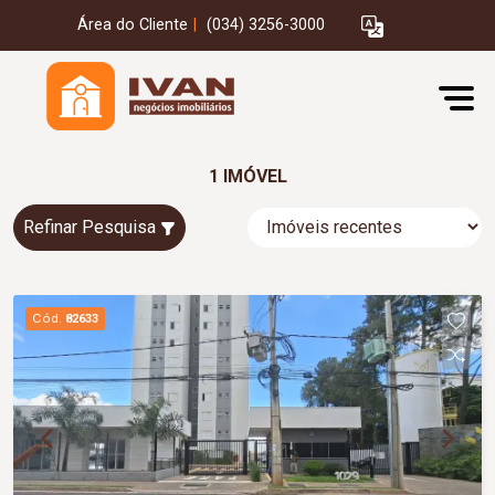
Área do Cliente
|
(034) 3256-3000
1 IMÓVEL
Refinar Pesquisa
Cód.
82633