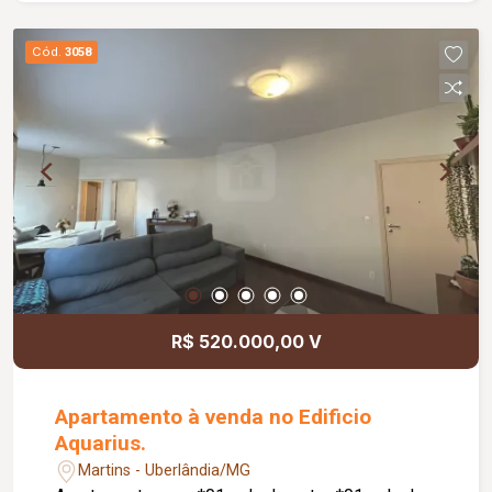
maravilhosa; No valor de condomínio está incluso
somente água; A medição do gás é feita
Cód.
3058
mensalmente.
R$ 520.000,00 V
Apartamento à venda no Edificio
Aquarius.
Martins - Uberlândia/MG