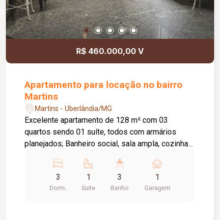
R$ 460.000,00 V
Apartamento para locação no bairro
Martins
Martins - Uberlândia/MG
Excelente apartamento de 128 m² com 03
quartos sendo 01 suíte, todos com armários
planejados; Banheiro social, sala ampla, cozinha
com armários, dependência de empregados com
banheiro, área de serviço; O apartamento possui
3
1
3
1
sacada na suíte, floreiras nos quartos e na sala;
Dorm.
Suite
Banho
Garagem
Piso em Sinteco; 01 vaga de garagem. O
condomínio possui: 02 elevadores; 01 salão de
festas; Portaria por leitura facial; Localização