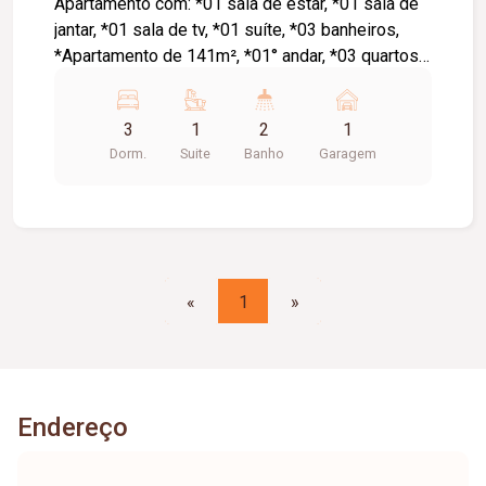
Apartamento com: *01 sala de estar, *01 sala de
jantar, *01 sala de tv, *01 suíte, *03 banheiros,
*Apartamento de 141m², *01° andar, *03 quartos,
*01 vaga de garagem. Prédio com: * Portaria 24
horas, * Salão de Festas, *02 elevadores.
3
1
2
1
Dorm.
Suite
Banho
Garagem
«
1
»
Endereço