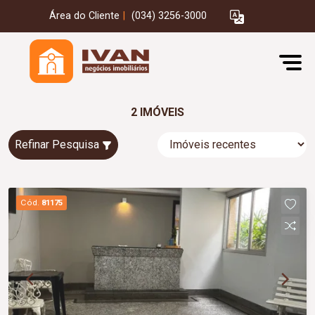
Área do Cliente
|
(034) 3256-3000
2 IMÓVEIS
Refinar Pesquisa
Cód.
81175