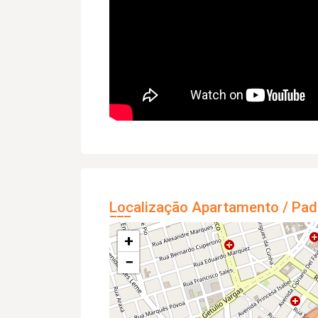
Localização Apartamento / Pad
+
−