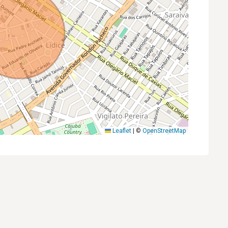
Leaflet
|
©
OpenStreetMap