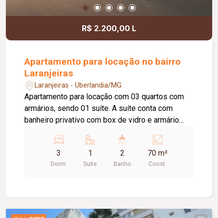
R$ 2.200,00 L
Apartamento para locação no bairro
Laranjeiras
Laranjeiras - Uberlandia/MG
Apartamento para locação com 03 quartos com
armários, sendo 01 suíte. A suíte conta com
banheiro privativo com box de vidro e armário
sob a pia. Sala ampla com painel, dividida em 02
ambientes, e sacada. Cozinha com armários e
3
1
2
70 m²
cooktop, além de área de serviço. O imóvel
Dorm.
Suite
Banho
Const.
possui ainda 01 banheiro social com box de vidro
e armário sob a pia e 01 vaga de estacionamento.
O condomínio oferece excelente estrutura de
lazer e segurança, com portaria 24 horas,
playground, academia, salão de festas, piscina e