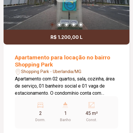
R$ 1.200,00 L
Apartamento para locação no bairro
Shopping Park
Shopping Park - Uberlandia/MG
Apartamento com 02 quartos, sala, cozinha, área
de serviço, 01 banheiro social e 01 vaga de
estacionamento. O condomínio conta com
portaria 24 horas e excelente área de lazer, com
piscina, quadra esportiva, salão de festas e
2
1
45 m²
playground.
Dorm.
Banho
Const.