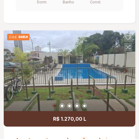
Dorm.
Banho
Const.
Cód.
84858
R$ 1.270,00 L