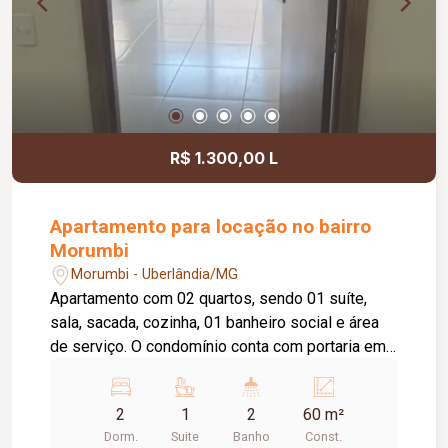
R$ 1.300,00 L
Apartamento para locação no bairro
Morumbi
Morumbi - Uberlândia/MG
Apartamento com 02 quartos, sendo 01 suíte,
sala, sacada, cozinha, 01 banheiro social e área
de serviço. O condomínio conta com portaria em
horário comercial e excelente área de lazer, com
piscina, quadra esportiva e salão de festas.
2
1
2
60 m²
Dorm.
Suite
Banho
Const.