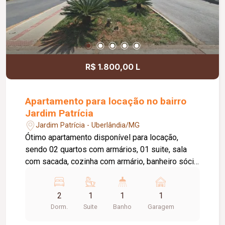
R$ 1.800,00 L
Apartamento para locação no bairro
Jardim Patrícia
Jardim Patrícia - Uberlândia/MG
Ótimo apartamento disponível para locação,
sendo 02 quartos com armários, 01 suite, sala
com sacada, cozinha com armário, banheiro sócia
com box e armário, área de serviço com armário,
elevador privativo, 01 vaga de estacionamento,
2
1
1
1
portaria 24 horas, piscina, academia, quiosque
Dorm.
Suite
Banho
Garagem
com churrasqueira, salão de festas, playground,
brinquedoteca, área pet, espaço verde.Valor de