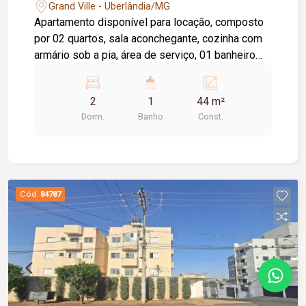
Grand Ville - Uberlândia/MG
Apartamento disponível para locação, composto
por 02 quartos, sala aconchegante, cozinha com
armário sob a pia, área de serviço, 01 banheiro
social e 01 vaga de estacionamento. O edifício
conta com elevador, proporcionando mais
2
1
44 m²
praticidade no dia a dia. O condomínio oferece
Dorm.
Banho
Const.
uma excelente infraestrutura de lazer e
segurança, com portaria 24 horas, academia,
piscina, salão de festas, brinquedoteca e quadra
esportiva, garantindo conforto, comodidade e
qualidade de vida para toda a família.
Cód.
84787