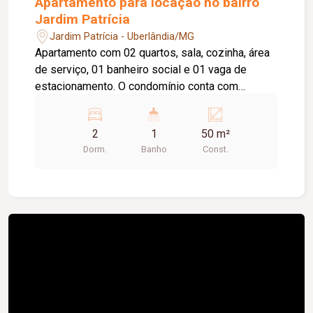
Apartamento para locação no bairro
Jardim Patrícia
Jardim Patrícia - Uberlândia/MG
Apartamento com 02 quartos, sala, cozinha, área
de serviço, 01 banheiro social e 01 vaga de
estacionamento. O condomínio conta com
portaria 24 horas e excelente área de lazer, com
piscina, playground, salão de festas e
2
1
50 m²
brinquedoteca.
Dorm.
Banho
Const.