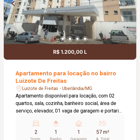
em porcelanato, pintura nova e aproximadamente
50 m² de área privativa.
R$ 1.200,00 L
Apartamento para locação no bairro
Luizote De Freitas
Luizote de Freitas - Uberlândia/MG
Apartamento disponível para locação, com 02
quartos, sala, cozinha, banheiro social, área de
serviço, elevador, 01 vaga de garagem e portaria
24 horas. O condomínio oferece academia,
piscina e salão de festas, proporcionando mais
2
1
1
57 m²
conforto e lazer para os moradores. A taxa de
Dorm.
Banho
Garagem
A. Total