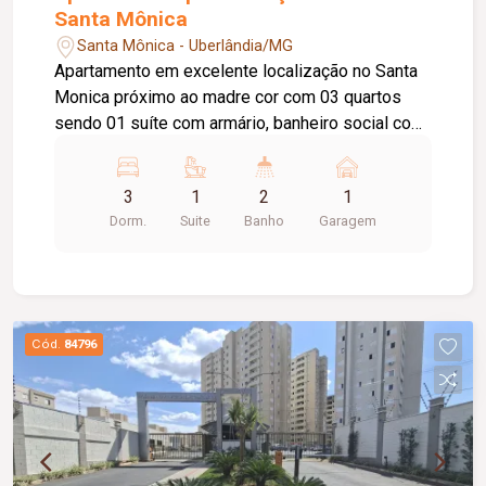
Santa Mônica
Santa Mônica - Uberlândia/MG
Apartamento em excelente localização no Santa
Monica próximo ao madre cor com 03 quartos
sendo 01 suíte com armário, banheiro social com
box blindex, armário sob pia e espelho, sala de
estar com sacada, cozinha toda planejada com
3
1
2
1
armários, área de lavanderia com armário, 01 vaga
Dorm.
Suite
Banho
Garagem
de garagem.
Cód.
84796