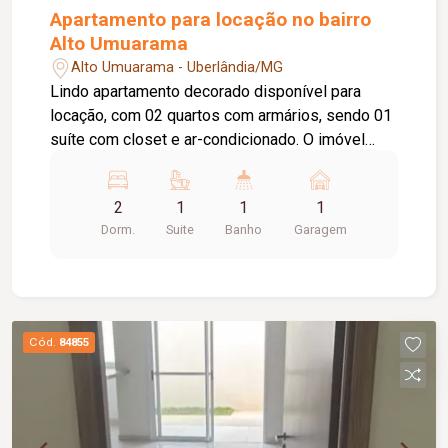
Apartamento para locação no bairro
Alto Umuarama
Alto Umuarama - Uberlândia/MG
Lindo apartamento decorado disponível para
locação, com 02 quartos com armários, sendo 01
suíte com closet e ar-condicionado. O imóvel
conta com sala decorada, excelente iluminação e
espelhos, além de cozinha planejada com
2
1
1
1
armários, cooktop, forno e bancada em granito.
Dorm.
Suite
Banho
Garagem
Possui ainda churrasqueira gourmet e banheiro
social com box e armário. O apartamento conta
com elevador privativo e 01 vaga de garagem. O
condomínio oferece portaria remota, academia,
salão de festas e espaço gourmet.
Cód.
84855