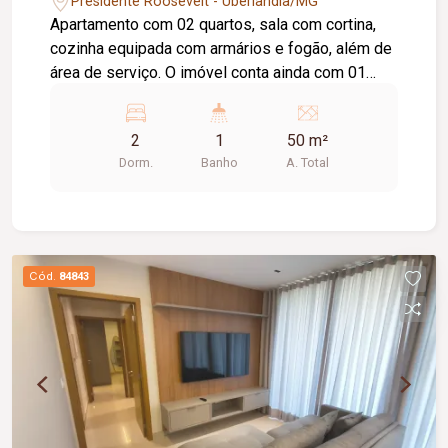
Presidente Roosevelt - Uberlândia/MG
Apartamento com 02 quartos, sala com cortina,
cozinha equipada com armários e fogão, além de
área de serviço. O imóvel conta ainda com 01
vaga de estacionamento coberta. O condomínio
oferece excelente estrutura de lazer e segurança,
2
1
50 m²
com portaria 24 horas, piscina, espaço gourmet
Dorm.
Banho
A. Total
com churrasqueira, salão de festas e playground,
proporcionando conforto, segurança e praticidade
para toda a família.
Cód.
84843