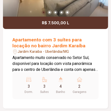
R$ 7.500,00 L
Apartamento com 3 suítes para
locação no bairro Jardim Karaíba
Jardim Karaiba - Uberlândia/MG
Apartamento muito conservado no Setor Sul,
disponível para locação com vista panorâmica
para o centro de Uberlândia e conta com apenas
dois apartamentos por andar, além de fechadura
eletrônica. O imóvel dispõe de lavabo com
3
3
4
2
acabamento em mármore e sala ampla em dois
Dorm.
Suítes
Banho
Garagens
ambientes, com painel e rack embutidos, sofá
reclinável de 02 lugares, mesa de vidro com 6
cadeiras, ar-condicionado e cortinas blackout. A