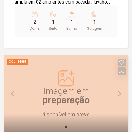
ampla em 02 ambientes com sacada , lavabo,
cozinha com armário, área de serviço, banheiro
social com box e armário, elevador privativo, 01
2
1
1
1
vaga de garagem, portaria 24 horas,
Dorm.
Suite
Banho
Garagem
brinquedoteca, salão de festas.
Cód.
84835
Imagem em
preparação
disponível em breve