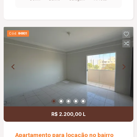
condomínio está inclusa no valor do aluguel.
Cód.
84801
R$ 2.200,00 L
Apartamento para locação no bairro