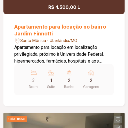
R$ 4.500,00 L
Apartamento para locação no bairro
Jardim Finnotti
Santa Mônica - Uberlândia/MG
Apartamento para locação em localização
privilegiada, próximo à Universidade Federal,
hipermercados, farmácias, hospitais e aos
principais serviços da região. O imóvel conta com
03 quartos, sendo 01 suíte ampla com closet,
3
1
2
2
oferecendo conforto e praticidade para toda a
Dorm.
Suite
Banho
Garagens
família. Possui sala espaçosa com vista livre,
ambientes bem distribuídos e excelente
iluminação natural. Destaque para a varanda
gourmet com churrasqueira, ideal para momentos
de lazer e confraternização. O apartamento
Cód.
84831
dispõe ainda de elevador e 02 vagas de