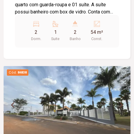
quarto com guarda-roupa e 01 suíte. A suíte
possui banheiro com box de vidro. Conta com
sala, cozinha equipada com cooktop e suggar,
área de serviço, 01 banheiro social e 02 vagas de
2
1
2
54 m²
estacionamento.
Dorm.
Suite
Banho
Const.
Cód.
84838