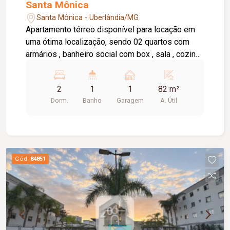
Santa Mônica
Santa Mônica - Uberlândia/MG
Apartamento térreo disponível para locação em
uma ótima localização, sendo 02 quartos com
armários , banheiro social com box , sala , cozinha
com armário sob a pia, área de serviço, área
externa, 01 vaga de garagem.
2
1
1
82 m²
Dorm.
Banho
Garagem
A. Útil
Cód.
84851