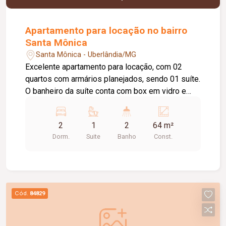
Apartamento para locação no bairro
Santa Mônica
Santa Mônica - Uberlândia/MG
Excelente apartamento para locação, com 02
quartos com armários planejados, sendo 01 suíte.
O banheiro da suíte conta com box em vidro e
armário sob a pia. O imóvel possui sala ampla e
bem iluminada, sacada com churrasqueira,
2
1
2
64 m²
cozinha com armários planejados e cooktop, área
Dorm.
Suite
Banho
Const.
de serviço com armário e 01 banheiro social com
box em vidro e armário sob a pia. O condomínio
oferece elevador e academia. O apartamento
dispõe ainda de 01 vaga de garagem com
capacidade para 02 carros. Um imóvel
Cód.
84829
confortável, funcional e pronto para morar.
Agende uma visita e conheça!