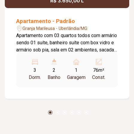
R$ 3.650,00 L
Apartamento - Padrão
Granja Marileusa - Uberlândia/MG
Apartamento com 03 quartos todos com armário
sendo 01 suíte, banheiro suíte com box vidro e
armário sob pia, sala em 02 ambientes, sacada,
cozinha com armário, área de serviço com
armário, 01 banheiro social com box vidro e
3
2
1
76m²
armário sob pia, elevador, portaria virtual, 01
Dorm.
Banho
Garagem
Const.
vaga de garagem com possibilidade para dois
carros pequenos, academia, salão de festa,
brinquedoteca, piscina. Taxa de condomínio
incluso no aluguel.