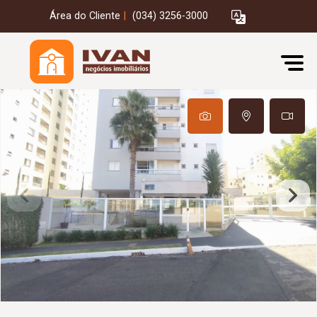
Área do Cliente
|
(034) 3256-3000