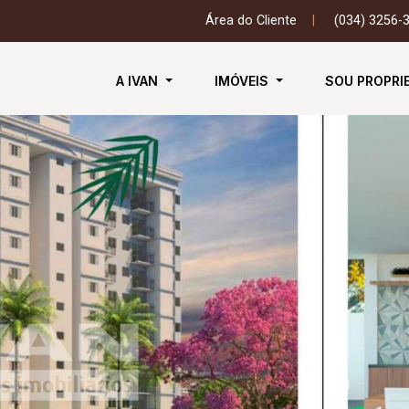
Área do Cliente
|
(034) 3256-
A IVAN
IMÓVEIS
SOU PROPRI