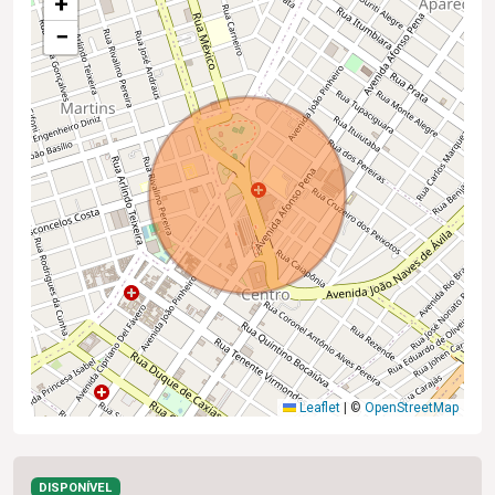
+
−
Leaflet
|
©
OpenStreetMap
DISPONÍVEL