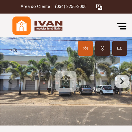
Área do Cliente
|
(034) 3256-3000