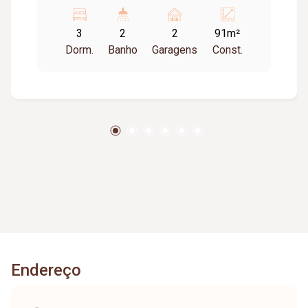
e composto por sala ampla em 02 ambientes
com painel, 03 quartos com armários sendo 01
3
2
2
91m²
suite, varanda gourmet com churrasqueira a
Dorm.
Banho
Garagens
Const.
carvão, cozinha planejada, banheiro social,
lavanderia, e 02 vagas de garagem. Condomínio
conta com 02 elevadores, hall de entrada de
decorado, e gás canalizado.
Endereço