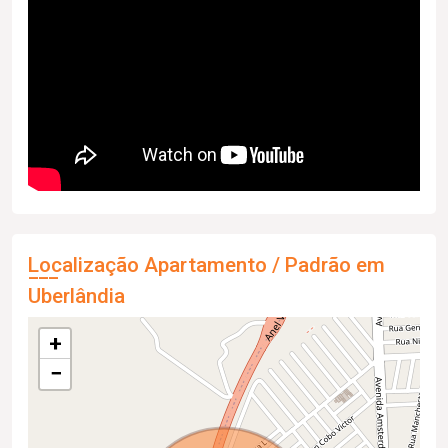
Localização Apartamento / Padrão em
Uberlândia
+
−