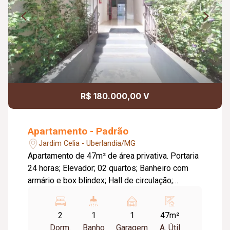
R$ 180.000,00 V
Apartamento - Padrão
Jardim Celia - Uberlandia/MG
Apartamento de 47m² de área privativa. Portaria
24 horas; Elevador; 02 quartos; Banheiro com
armário e box blindex; Hall de circulação;
Cozinha com armário sob a pia; Acabamento em
gesso no teto; 01 vaga de garagem não coberta;
2
1
1
47m²
Aceita Pets.
Dorm.
Banho
Garagem
A. Útil