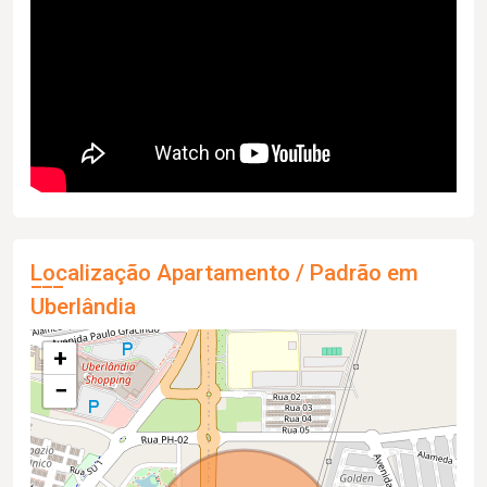
Localização Apartamento / Padrão em
Uberlândia
+
−