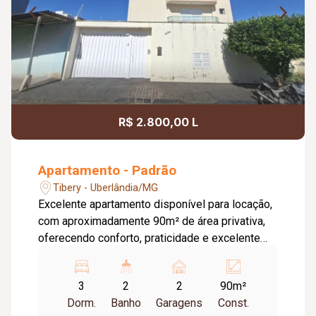
R$ 2.800,00 L
Apartamento - Padrão
Tibery - Uberlândia/MG
Excelente apartamento disponível para locação,
com aproximadamente 90m² de área privativa,
oferecendo conforto, praticidade e excelente
distribuição dos ambientes. O imóvel conta com
ampla sala para 02 ambientes, integrada à
3
2
2
90m²
sacada e equipada com painel para TV. A
Dorm.
Banho
Garagens
Const.
cozinha é totalmente planejada, com armários,