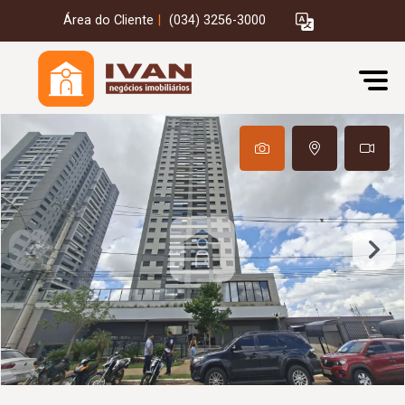
Área do Cliente
|
(034) 3256-3000