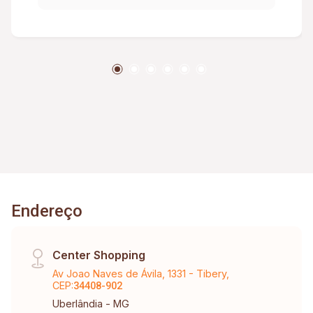
forno e cooktop, proporcionando funcionalidade
e praticidade no dia a dia. Dispõe de 03 quartos,
todos com armários planejados, sendo 01 suíte
com sacada. Possui ainda banheiro social, área
de serviço com sacada e 02 vagas de garagem
cobertas. O condomínio oferece elevador, gás
canalizado e água inclusa na taxa condominial,
garantindo mais comodidade para os
moradores. Agende já sua visita e venha
conhecer esta excelente oportunidade de
locação!
Endereço
Center Shopping
Av Joao Naves de Ávila, 1331 - Tibery,
CEP:
34408-902
Uberlândia - MG