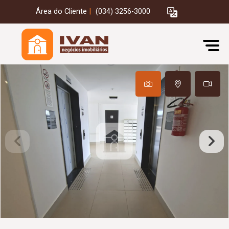
Área do Cliente
|
(034) 3256-3000