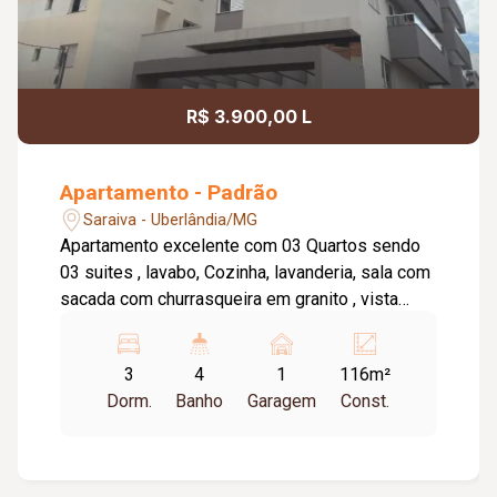
R$ 3.900,00 L
Apartamento - Padrão
Saraiva - Uberlândia/MG
Apartamento excelente com 03 Quartos sendo
03 suites , lavabo, Cozinha, lavanderia, sala com
sacada com churrasqueira em granito , vista
Panorâmica, dispensa. 01 vaga de garagem.
Piso : Porcenalato, o condomínio oferece
3
4
1
116m²
elevador, salão de festas .
Dorm.
Banho
Garagem
Const.