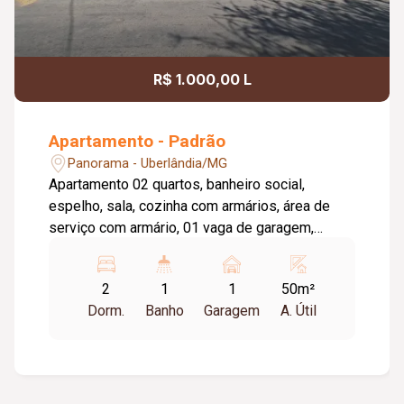
R$ 1.000,00 L
Apartamento - Padrão
Panorama - Uberlândia/MG
Apartamento 02 quartos, banheiro social,
espelho, sala, cozinha com armários, área de
serviço com armário, 01 vaga de garagem,
portão eletrônico, portaria 24hrs, playground,
quiosque com churrasqueira, elevador. Isento
2
1
1
50m²
taxa condominial. Valor do condomínio (
Dorm.
Banho
Garagem
A. Útil
aproximadamente ) : 218,42 / Taxa de mudança
entrada saida e interna