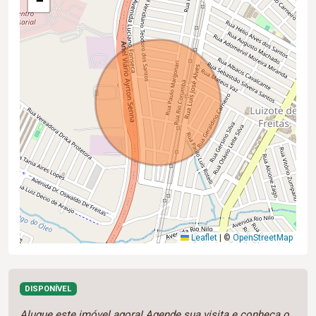
−
Leaflet
|
©
OpenStreetMap
DISPONÍVEL
Alugue este imóvel agora! Agende sua visita e conheça o