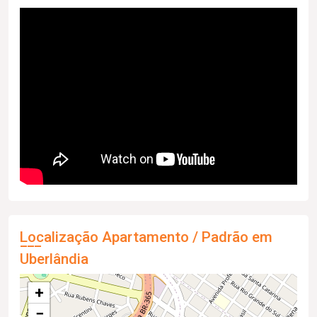
Localização Apartamento / Padrão em
Uberlândia
+
−