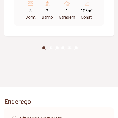
sala em 02 ambientes com varanda com cortina
3
2
1
105m²
de vidro, cozinha com armários, lavanderia com
Dorm.
Banho
Garagem
Const.
armários, banheiro de serviço, 01 vaga de
garagem, 02 elevadores, piso em cerâmica;
salão de festas, recepção. Cond. aprox. 697,71 /
taxa de mudança aprox. 50% do salario mínimo.
Endereço