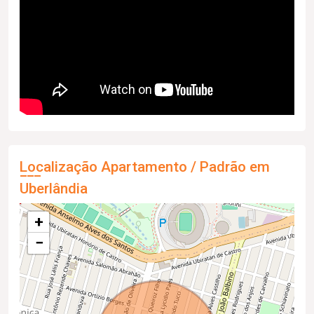
Localização Apartamento / Padrão em
Uberlândia
+
−