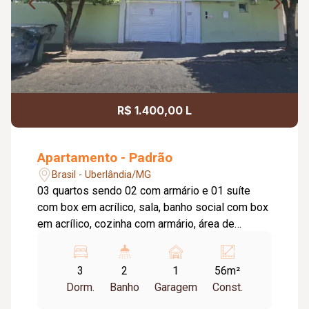
R$ 1.400,00 L
Apartamento - Padrão
Brasil - Uberlândia/MG
03 quartos sendo 02 com armário e 01 suíte
com box em acrílico, sala, banho social com box
em acrílico, cozinha com armário, área de
serviço e 01 vaga de estacionamento. Aprox.
56m² Cond. Aprox. 235,00 Taxa de mudança
3
2
1
56m²
Aprox. 235,00 (entrada e saída ). VISITAS
Dorm.
Banho
Garagem
Const.
SOMENTE ACOMPANHADA. **RESTRIÇÃO
REPÚBLICA** *** Residencial Brasil ***