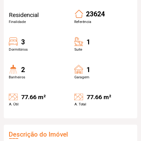
23624
Residencial
Finalidade
Referência
3
1
Dormitórios
Suite
2
1
Banheiros
Garagem
77.66 m²
77.66 m²
A. Útil
A. Total
Descrição do Imóvel