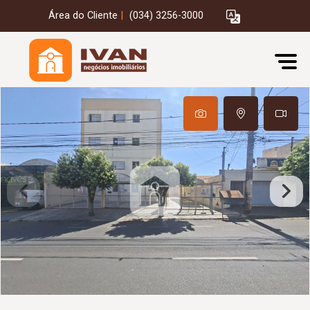
Área do Cliente
|
(034) 3256-3000