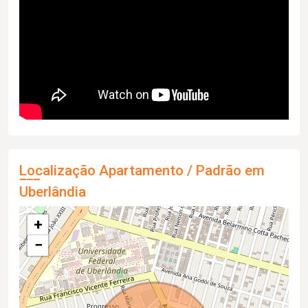
Localização Apartamento / Padrão em
Uberlândia
+
−