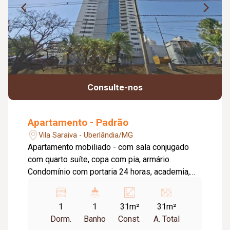
Consulte-nos
Apartamento - Padrão
Vila Saraiva - Uberlândia/MG
Apartamento mobiliado - com sala conjugado
com quarto suíte, copa com pia, armário.
Condomínio com portaria 24 horas, academia,
quadra de squash, saúna e piscina, serviços de
limpeza dia sim dia não. Cond Aprox: r$1.360,00.
1
1
31m²
31m²
** Restrições para Republicas e Animais **
Dorm.
Banho
Const.
A. Total