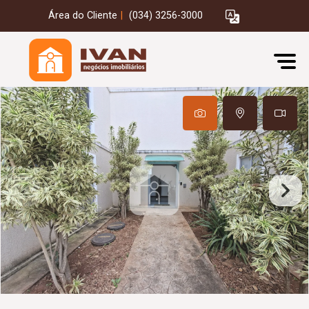
Área do Cliente
|
(034) 3256-3000