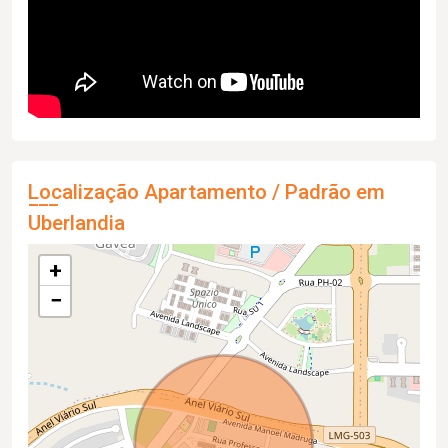
Localização Apartamento / Padrão em
Uberlandia
+
−