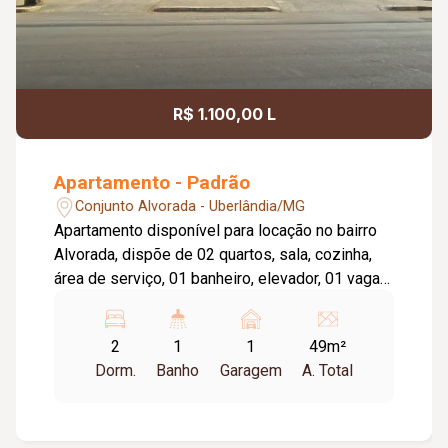
R$ 1.100,00 L
Apartamento - Padrão
Conjunto Alvorada - Uberlândia/MG
Apartamento disponível para locação no bairro
Alvorada, dispõe de 02 quartos, sala, cozinha,
área de serviço, 01 banheiro, elevador, 01 vaga
de estacionamento, portaria 24hrs, salão de
festa, quadra esportiva, tem taxa de mudança.
2
1
1
49m²
Taxa de condomínio incluso no aluguel.
Dorm.
Banho
Garagem
A. Total