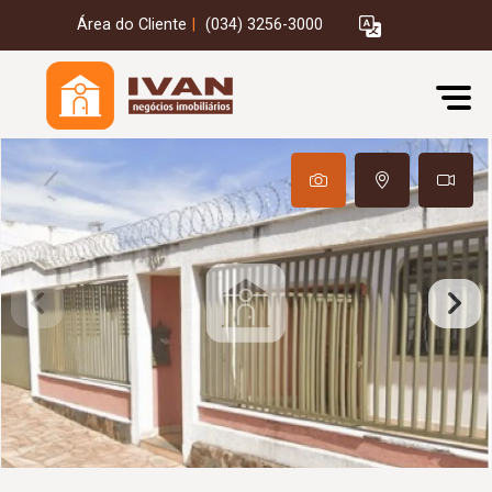
Área do Cliente
|
(034) 3256-3000