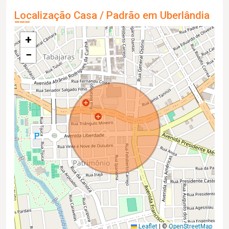
Localização Casa / Padrão em Uberlândia
+
−
Leaflet
|
©
OpenStreetMap