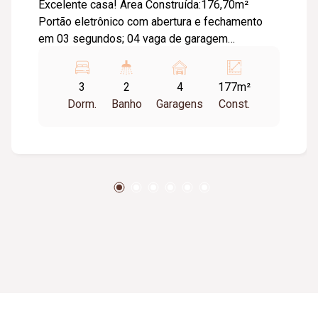
Excelente casa! Área Construída:176,70m²
Portão eletrônico com abertura e fechamento
em 03 segundos; 04 vaga de garagem
(possibilitando a entrada e saída de dois carros
simultaneamente lado a lado); Sala de Tv; Sala
3
2
4
177m²
de estar; 03 quartos sendo 01 suíte com
Dorm.
Banho
Garagens
Const.
armário, banho suíte com armário sob pia
espelho e box em blindex; Banheiro social com
armário sob pia, espelho e box em vidro
Cozinha planejada; Área de serviço; Despensa;
Área gourmet com churrasqueira e armário;
Banheiro externo com armário; Jardim; Ducha;
Piso porcelanato.