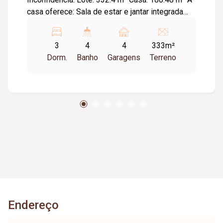
casa oferece: Sala de estar e jantar integrada
com pé direito duplo, lavabo. 03 quartos e 04
banheiros, sendo uma suíte master com
3
4
4
333m²
banheira, 02 cubas e closet. Área de lazer com
Dorm.
Banho
Garagens
Terreno
piscina aquecida, churrasqueira e banheiro.
Móveis planejados modernos em todas as
áreas, incluindo banheiros, cozinha, salas estar
e jantar. Sistema de água com aquecimento
solar nos chuveiros e piscina. Garagem para 2
carros.
Endereço