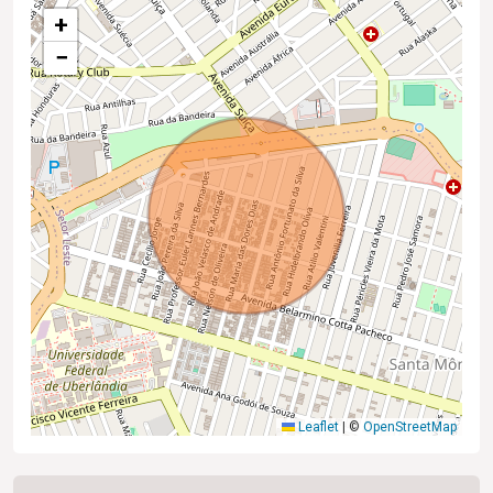
+
−
Leaflet
|
©
OpenStreetMap