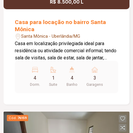
R$ 8.500,00 L
Casa para locação no bairro Santa
Mônica
Santa Mônica - Uberlândia/MG
Casa em localização privilegiada ideal para
residência ou atividade comercial informal; tendo
sala de visitas, sala de estar, sala de jantar,
lavabo, hall de circulação com roupeiro, 04
quartos (sendo 03 com armários, 01 suíte com
4
1
4
3
banheiro de hidromassagem), dispensa , cozinha
Dorm.
Suite
Banho
Garagens
com armários, depósito, banheiro social, banheiro
externo, quarto de hóspede, garagem para 03
carros, quintal amplo, piscina, portão eletrônico,
piso cerâmico, estrutura sólida ideal para
adaptação conforme necessidade do locatário,
Cód.
76159
energia solar.