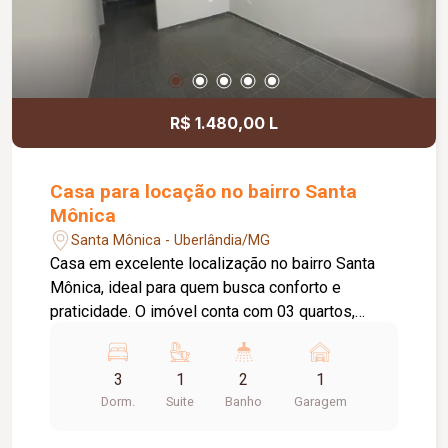
R$ 1.480,00 L
Casa para locação no bairro Santa
Mônica
Santa Mônica - Uberlândia/MG
Casa em excelente localização no bairro Santa
Mônica, ideal para quem busca conforto e
praticidade. O imóvel conta com 03 quartos,
sendo 01 suíte, banheiro social, sala de estar
aconchegante e cozinha equipada com armário
3
1
2
1
sob a pia. Possui ainda área de lavanderia e 01
Dorm.
Suite
Banho
Garagem
vaga de garagem coberta. Ótima opção para
moradia, em uma região valorizada, com fácil