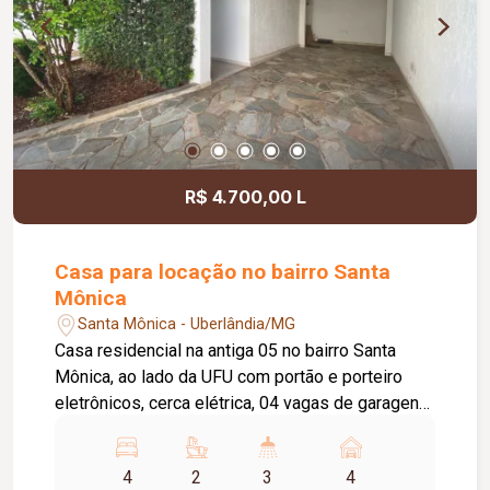
R$ 4.700,00 L
Casa para locação no bairro Santa
Mônica
Santa Mônica - Uberlândia/MG
Casa residencial na antiga 05 no bairro Santa
Mônica, ao lado da UFU com portão e porteiro
eletrônicos, cerca elétrica, 04 vagas de garagens,
sala em 02 ambientes, hall para 03 quartos com
armários sendo 01 suíte com box, espelho e
4
2
3
4
armário, cozinha planejada com despensa