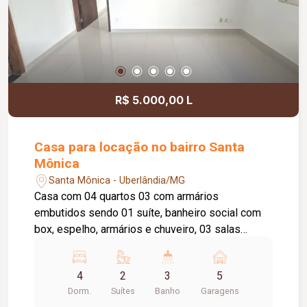
R$ 5.000,00 L
Casa para locação no bairro Santa
Mônica
Santa Mônica - Uberlândia/MG
Casa com 04 quartos 03 com armários
embutidos sendo 01 suíte, banheiro social com
box, espelho, armários e chuveiro, 03 salas
amplas, cozinha planejada com armários e
bancada em granito, lavanderia ampla coberta,
4
2
3
5
depósito, área externa com piscina com
Dorm.
Suítes
Banho
Garagens
hidromassagem, grades de proteção, varanda