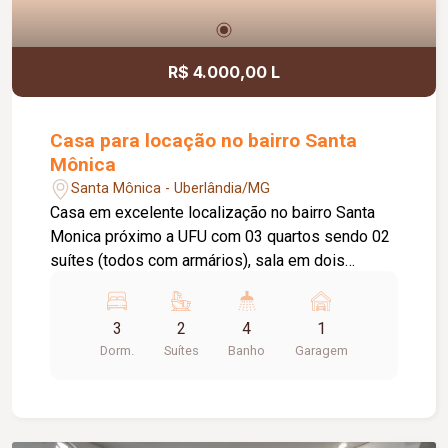
R$ 4.000,00 L
Casa para locação no bairro Santa
Mônica
Santa Mônica - Uberlândia/MG
Casa em excelente localização no bairro Santa
Monica próximo a UFU com 03 quartos sendo 02
suítes (todos com armários), sala em dois
ambientes com painel e espelho, banheiro social
com box blindex, armário sob pia e espelho,
3
2
4
1
cozinha planejada com armários e balcão em
Dorm.
Suítes
Banho
Garagem
granito, área de serviço ampla com armários e
banheiro, garagem para 01 carro, aquecedor solar,
alarme e concertina.