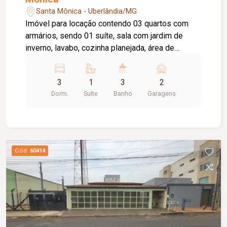
Santa Mônica - Uberlândia/MG
Imóvel para locação contendo 03 quartos com
armários, sendo 01 suíte, sala com jardim de
inverno, lavabo, cozinha planejada, área de
serviço, área gourmet com churrasqueira,
banheiro externo, cômodo de despejo e 02 vagas
3
1
3
2
de garagem. O imóvel conta ainda com portão e
Dorm.
Suite
Banho
Garagens
porteiro eletrônico, sistema de câmeras de
segurança e cerca elétrica.
Cód.
60414