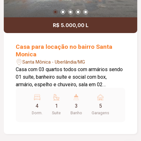
R$ 5.000,00 L
Casa para locação no bairro Santa
Monica
Santa Mônica - Uberlândia/MG
Casa com 03 quartos todos com armários sendo
01 suíte, banheiro suíte e social com box,
armário, espelho e chuveiro, sala em 02
ambientes com lavabo, hall para cozinha com
armários, bancada em granito e coifa embutida.
4
1
3
5
Corredor lateral de acesso (02 lados, varanda
Dorm.
Suite
Banho
Garagens
gourmet com churrasqueira e banheiro, área
externa com ducha, edícula separada com quarto
e despensa, lavanderia coberta, churrasqueira,
cerca elétrica, 02 portões eletrônicos, 02 vagas