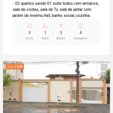
- 03 quartos sendo 01 suíte todos com armários,
sala de visitas, sala de Tv, sala de jantar com
jardim de inverno,Hall, banho social, cozinha
planejada com despensa para armazenar
alimentos, edícula com área de lazer,
3
1
3
4
churrasqueira, balcão, ducha, quarto de
Dorm.
Suite
Banho
Garagens
empregada, banheiro de empregada, garagem
para 04 carros, jardim, quintal, alarme, cerca
elétrica. Apróx. 240 m²
Cód.
51228