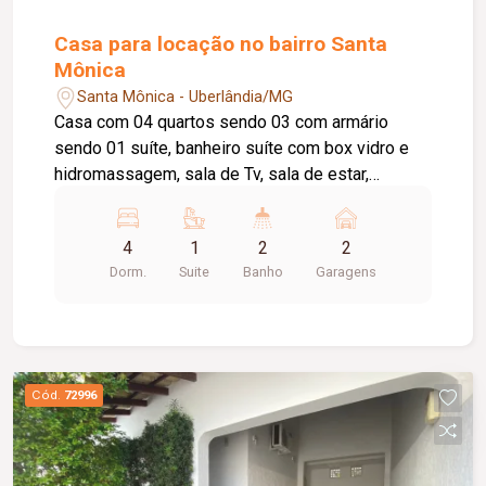
Casa para locação no bairro Santa
Mônica
Santa Mônica - Uberlândia/MG
Casa com 04 quartos sendo 03 com armário
sendo 01 suíte, banheiro suíte com box vidro e
hidromassagem, sala de Tv, sala de estar,
cozinha com armário, 01 banheiro social com box
vidro, área de serviço com armário e banheiro,
4
1
2
2
área de churrasqueira, quintal, garagem 02 carros.
Dorm.
Suite
Banho
Garagens
Cód.
72996