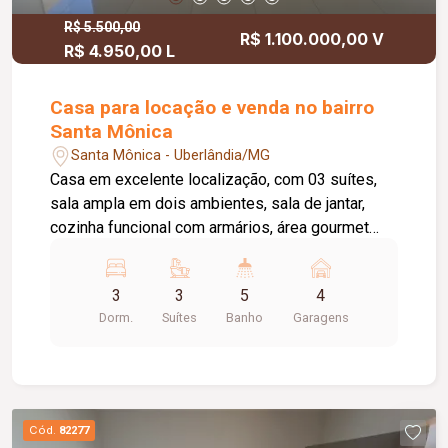
R$ 5.500,00
R$ 1.100.000,00 V
R$ 4.950,00 L
Casa para locação e venda no bairro
Santa Mônica
Santa Mônica - Uberlândia/MG
Casa em excelente localização, com 03 suítes,
sala ampla em dois ambientes, sala de jantar,
cozinha funcional com armários, área gourmet
com bancada e churrasqueira, 01 despensa no
fundo, 01 banheiro, área de serviço separada no
3
3
5
4
fundo, garagem para 04 carros, portão eletrônico,
Dorm.
Suítes
Banho
Garagens
câmeras de segurança e serpentina, escritório
independente na frente sendo 01 sala, copa e
banheiro privativo. Casa com 360M² de terreno e
260M² de área construída à venda no bairro Santa
Mônica pelo valor de R$950.000
Cód.
82277