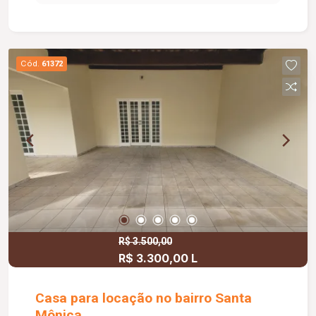
gourmet, corredores laterais, Piso cerâmica, canil,
portão e porteiro eletrônicos, cerca elétrica,
pintura nova, imóvel sendo reformado geral.
Cód.
61372
R$ 3.500,00
R$ 3.300,00 L
Casa para locação no bairro Santa
Mônica