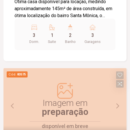
Ótima casa disponível para locação, medindo
aproximadamente 145m² de área construída, em
ótima localização do bairro Santa Mônica, o
imóvel conta com 02 salas amplas, 03 quartos
sendo 01 suite com closet (02 quartos com ar
3
1
2
3
condicionado), cozinha com armários, área
Dorm.
Suite
Banho
Garagens
gourmet com churrasqueira, aquecimento solar,
piscina, área de serviço, despensa, e 03 vagas
de garagem.
Cód.
83575
Imagem em
preparação
disponível em breve