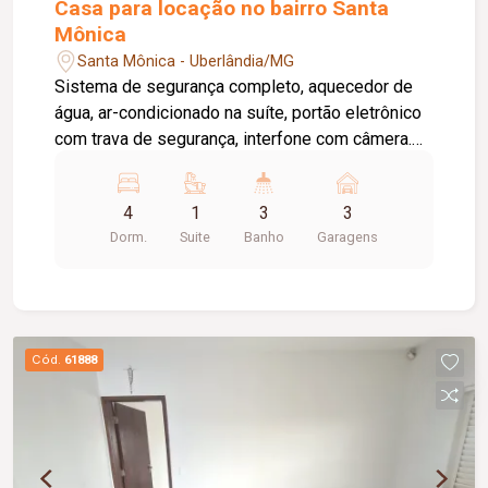
Casa para locação no bairro Santa
Mônica
Santa Mônica - Uberlândia/MG
Sistema de segurança completo, aquecedor de
água, ar-condicionado na suíte, portão eletrônico
com trava de segurança, interfone com câmera.
04 Quartos sendo 01 suíte, 02 banheiros social,
sala ampla, jardim de inverno, jardinagem,
4
1
3
3
iluminação, lavanderia, área gourmet, varanda,
Dorm.
Suite
Banho
Garagens
cozinha, dispensa, garagem para três carros.
Mobília: duas mesas de madeiras, fogão, coifa,
micro-ondas, forno, persiana, sofá, mesa de sala,
03 TV, lustre, banheira, geladeira, fonte de água,
plantas, banco de carro de boi. Planejados.
Cód.
61888