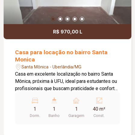
R$ 970,00 L
Casa para locação no bairro Santa
Monica
Santa Mônica - Uberlândia/MG
Casa em excelente localização no bairro Santa
Mônica, próxima à UFU, ideal para estudantes ou
profissionais que buscam praticidade e conforto.
O imóvel conta com 01 quarto, banheiro social,
sala de estar aconchegante, cozinha funcional e
1
1
1
40 m²
área de lavanderia. Possui ainda 01 vaga de
Dorm.
Banho
Garagem
Const.
garagem, proporcionando mais comodidade no
dia a dia. Um grande diferencial é que a água já
está inclusa no valor do aluguel, garantindo mais