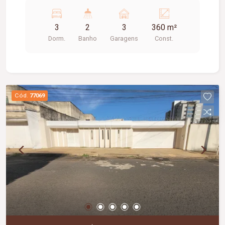
banheiro de serviço com espelho e chuveiro,
varanda com churrasqueira e quintal. Piso :
3
2
3
360 m²
Cerâmica.
Dorm.
Banho
Garagens
Const.
Cód.
77069