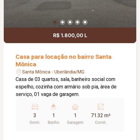
R$ 1.800,00 L
Casa para locação no bairro Santa
Mônica
Santa Mônica - Uberlândia/MG
Casa de 03 quartos, sala, banheiro social com
espelho, cozinha com armário sob pia, área de
serviço, 01 vaga de garagem.
3
1
1
71.32 m²
Dorm.
Banho
Garagem
Const.