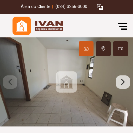
Área do Cliente
|
(034) 3256-3000