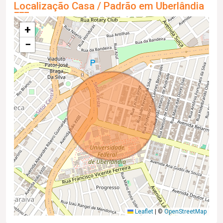
Localização Casa / Padrão em Uberlândia
+
−
Leaflet
|
©
OpenStreetMap