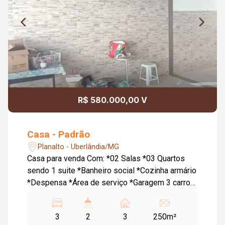
R$ 580.000,00 V
Casa - Padrão
Planalto - Uberlândia/MG
Casa para venda Com: *02 Salas *03 Quartos
sendo 1 suite *Banheiro social *Cozinha armário
*Despensa *Área de serviço *Garagem 3 carros
Espaço gourmet coberto com churrasqueira
Cómodo comercial com apartamento, na parte
3
2
3
250m²
de cima, sala, 2 quartos, banheiro social,