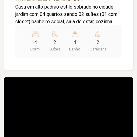
Casa em alto padrão estilo sobrado no cidade
jardim com 04 quartos sendo 02 suítes (01 com
closet) banheiro social, sala de estar, cozinha
toda planejada com armários, área de lavanderia
ampla, escritório, área gourmet ampla com
4
2
4
2
churrasqueira, fogão a lenha e forno, cozinha em
Dorm.
Suítes
Banho
Garagens
ilha, lavabo, área molhada com piscina aquecida,
garagem privativa com acesso à área gourmet,
portão eletrônico, cerca elétrica, câmeras de
segurança e interfone.