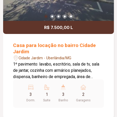
R$ 7.500,00 L
Casa para locação no bairro Cidade
Jardim
Cidade Jardim - Uberlândia/MG
1º pavimento: lavabo, escritório, sala de tv, sala
de jantar, cozinha com armários planejados,
dispensa, banheiro de empregada, área de
serviço independente, varanda. Garagem para até
03 carros. 2º pavimento: 03 quartos com armários
3
1
3
2
sendo 01 suíte, closet e sacada, banheiro social
Dorm.
Suite
Banho
Garagens
e terraço. Aprox. 236m²