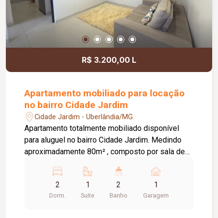
R$ 3.200,00 L
Apartamento mobiliado para locação
no bairro Cidade Jardim
Cidade Jardim - Uberlândia/MG
Apartamento totalmente mobiliado disponível
para aluguel no bairro Cidade Jardim. Medindo
aproximadamente 80m² , composto por sala de
estar integrada com a cozinha, cozinha completa
e, com balcão em granito, dois quartos sendo
2
1
2
1
uma suíte com ar condicionado, e uma vaga de
Dorm.
Suite
Banho
Garagem
garagem.