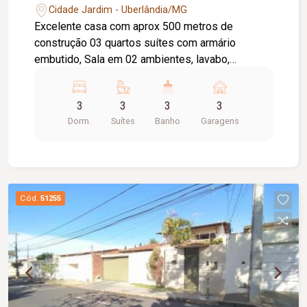
Cidade Jardim - Uberlândia/MG
Excelente casa com aprox 500 metros de
construção 03 quartos suítes com armário
embutido, Sala em 02 ambientes, lavabo,
escritório, Cozinha planejada, lavanderia com
armário, dependência de funcionário, sala de
3
3
3
3
ginástica, varanda gourmet com churrasqueira,
Dorm.
Suítes
Banho
Garagens
piscina, ofurô, sauna, banheiro externo, 03 vagas
de garagem e 05 de estacionamento. Energia
fotovoltaica 500kva
Cód.
51255