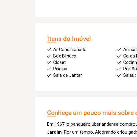
Itens do Imóvel
Ar Condicionado
Armár
Box Blindex
Cerca 
Closet
Cozin
Piscina
Portão
Sala de Jantar
Salas :
Conheça um pouco mais sobre o
Em 1967, o banqueiro uberlandense comprou 
Jardim
. Por um tempo, Aldorando criou gado n