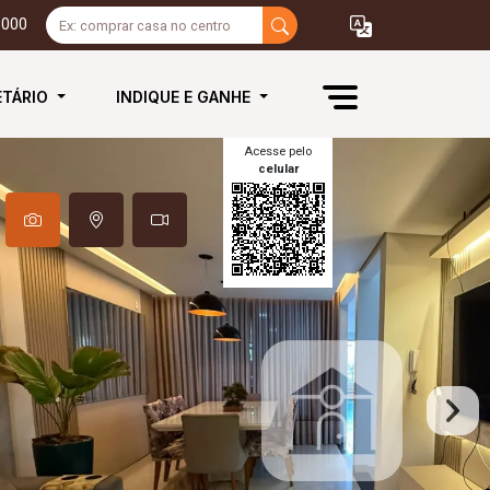
3000
ETÁRIO
INDIQUE E GANHE
Acesse pelo
celular