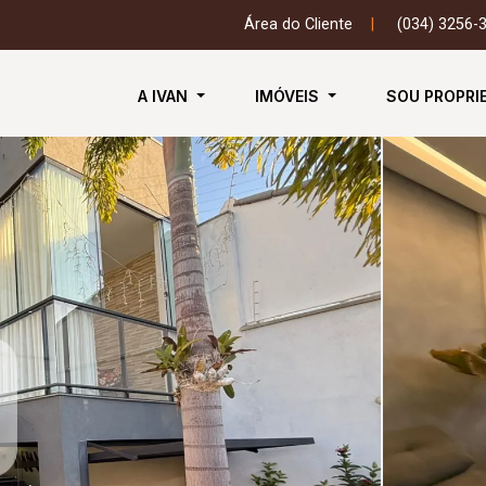
Área do Cliente
|
(034) 3256-
A IVAN
IMÓVEIS
SOU PROPRI