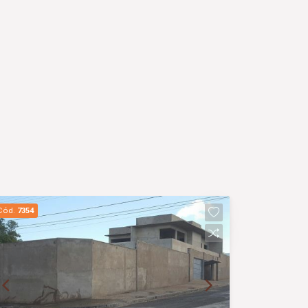
Cód.
7354