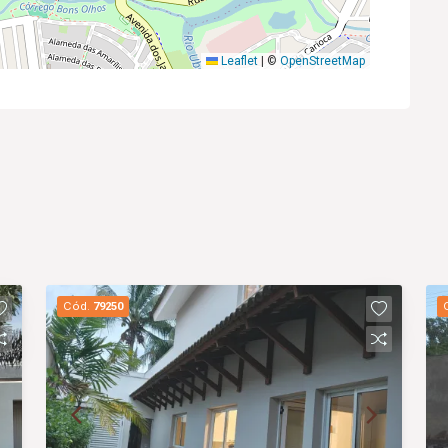
Leaflet
|
©
OpenStreetMap
Cód.
79250