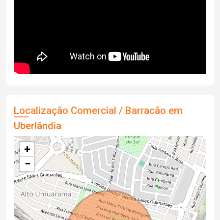
Localização Comercial / Barracão em
Uberlândia
+
−