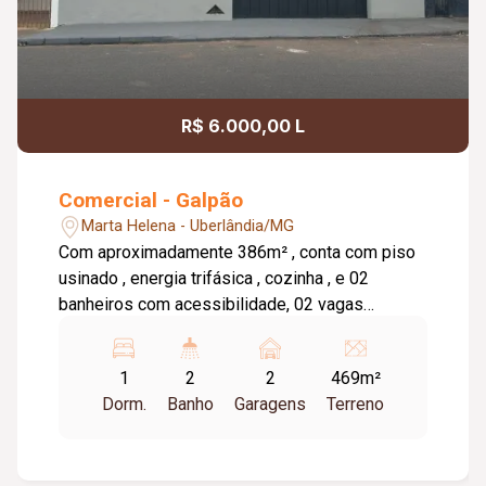
R$ 6.000,00 L
Comercial - Galpão
Marta Helena - Uberlândia/MG
Com aproximadamente 386m² , conta com piso
usinado , energia trifásica , cozinha , e 02
banheiros com acessibilidade, 02 vagas
rotativas . Imóvel novo 1° locação localizada em
uma das avenidas comercial da região próximo
1
2
2
469m²
as principais avenidas de acesso rápido e BR.
Dorm.
Banho
Garagens
Terreno
Não perca esta oportunidade de locação,
agende já sua visita e entre em contato para
mais informações!