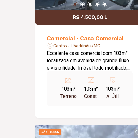
R$ 4.500,00 L
Comercial - Casa Comercial
Centro - Uberlândia/MG
Excelente casa comercial com 103m²,
localizada em avenida de grande fluxo
e visibilidade. Imóvel todo mobiliado,
dispõe de recepção, sala de espera,
quatro salas bem distribuídas e dois
103m²
103m²
103m²
banheiros. Oferecendo estrutura
Terreno
Const.
A. Útil
completa para clínicas médicas e
odontológicas, estúdios de estética,
consultórios especializados ou
escritórios administrativos.
Cód.
80305