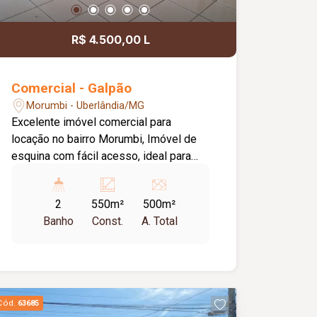
R$ 4.500,00 L
Comercial - Galpão
Morumbi - Uberlândia/MG
Excelente imóvel comercial para
locação no bairro Morumbi, Imóvel de
esquina com fácil acesso, ideal para
diversas atividades comerciais. Conta
com 460m² de vão livre, piso usinado,
2
550m²
500m²
entrada lateral com portão de 6x3. No
Banho
Const.
A. Total
pavimento superior, há uma quitinete de
40 m², com sala e cozinha conjugadas,
área de serviço e quarto com sacada.
Ótima oportunidade para quem busca
espaço e praticidade no bairro
Cód.
63685
Morumbi.