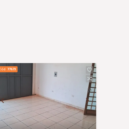
Cód.
77673