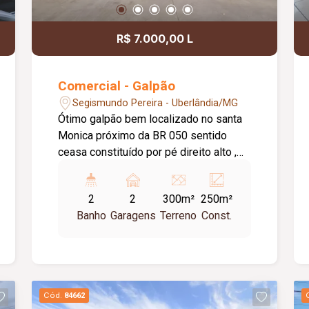
R$ 7.000,00 L
Comercial - Galpão
Segismundo Pereira - Uberlândia/MG
Ótimo galpão bem localizado no santa
Monica próximo da BR 050 sentido
ceasa constituído por pé direito alto ,
02 banheiros adaptável, garagem para
02 veículos frontal excelente galpão
2
2
300m²
250m²
para logística.
Banho
Garagens
Terreno
Const.
Cód.
84662