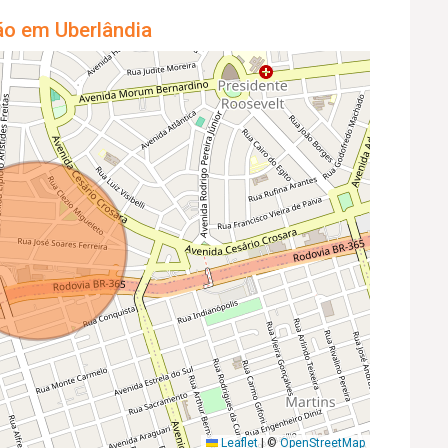
ão em Uberlândia
Leaflet
|
©
OpenStreetMap