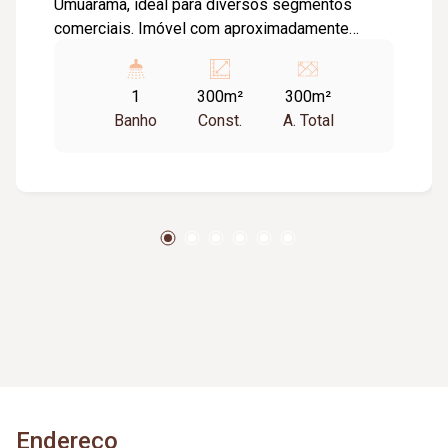
Umuarama, ideal para diversos segmentos
comerciais. Imóvel com aproximadamente
100m² de loja na parte frontal e 200m² de
barracão nos fundos, oferecendo amplo espaço
1
300m²
300m²
e excelente funcionalidade. Conta com
Banho
Const.
A. Total
escritório, 01 banheiro com acessibilidade, área
de lavanderia com tanque, ar condicionado
instalado e 03 portas de aço, proporcionando
praticidade, segurança e fácil acesso para carga,
descarga e atendimento ao público.
Endereço