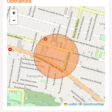
Uberlândia
+
−
Leaflet
|
©
OpenStreetMap