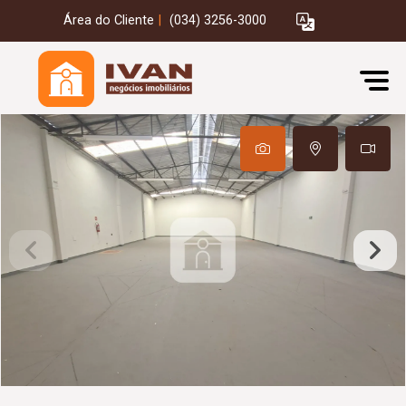
Área do Cliente
|
(034) 3256-3000