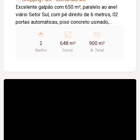
Excelente galpão com 650 m², paralelo ao anel
viário Setor Sul, com pé direito de 6 metros, 02
portas automáticas, piso concreto usinado,
estacionamento frontal, 02 banheiros e copa.
2
648 m²
900 m²
Banho
Const.
A. Total