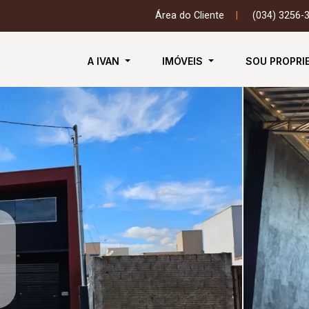
Área do Cliente
|
(034) 3256-
A IVAN
IMÓVEIS
SOU PROPRI