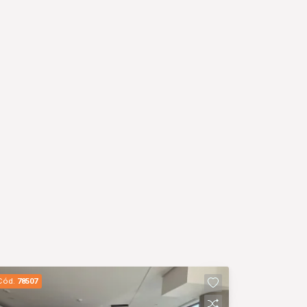
Cód.
78507