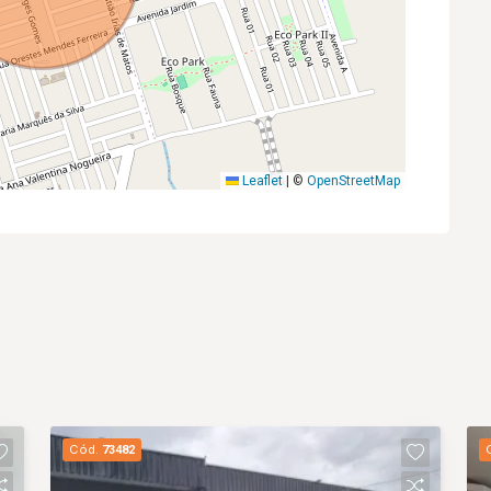
Leaflet
|
©
OpenStreetMap
Cód.
73482