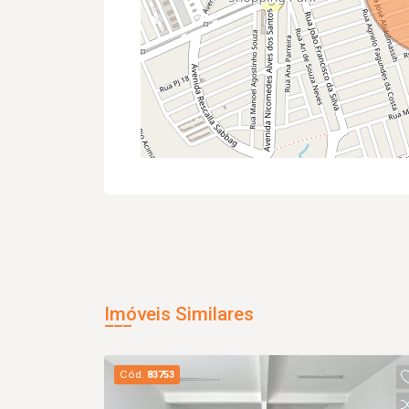
Imóveis Similares
Cód.
83753