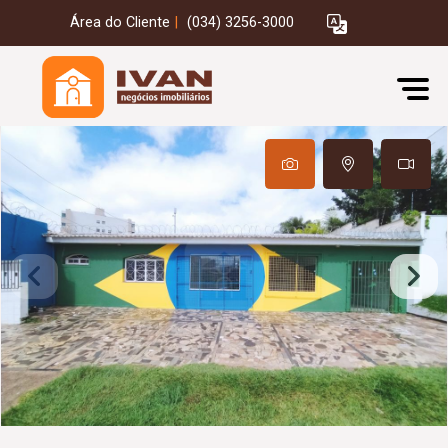
Área do Cliente
|
(034) 3256-3000