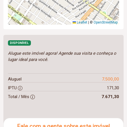
Leaflet
|
©
OpenStreetMap
DISPONÍVEL
Alugue este imóvel agora! Agende sua visita e conheça o
lugar ideal para você.
7.500,00
Aluguel
IPTU
171,30
Total / Mês
7.671,30
Fale com a gente sobre este imóvel