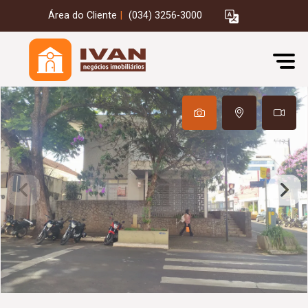
Área do Cliente
|
(034) 3256-3000