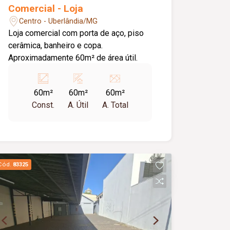
Comercial - Loja
Centro - Uberlândia/MG
Loja comercial com porta de aço, piso
cerâmica, banheiro e copa.
Aproximadamente 60m² de área útil.
60m²
60m²
60m²
Const.
A. Útil
A. Total
Cód.
83325