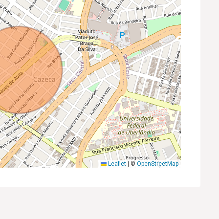
Leaflet
|
©
OpenStreetMap