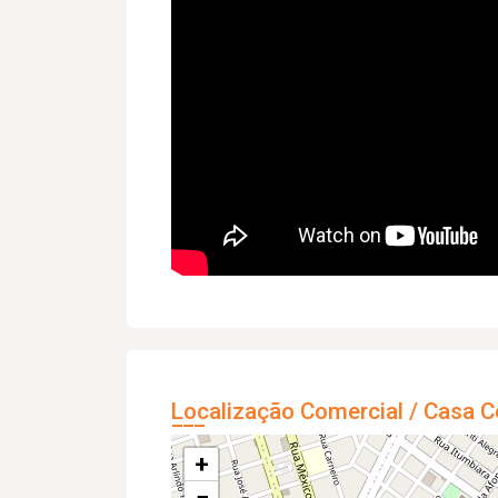
Localização Comercial / Casa C
+
−