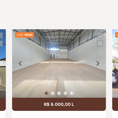
Cód.
84263
R$ 6.000,00 L