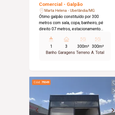
Comercial - Galpão
Marta Helena - Uberlândia/MG
Ótimo galpão constituído por 300
metros com sala, copa, banheiro, pé
direito 07 metros, estacionamento
externo para 03 veículos.
1
3
300m²
300m²
Banho
Garagens
Terreno
A. Total
Cód.
79349