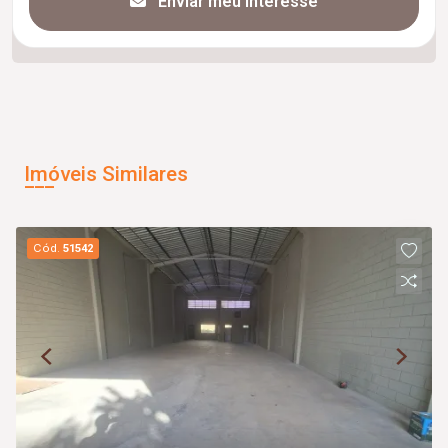
Enviar meu interesse
Imóveis Similares
Cód.
51542