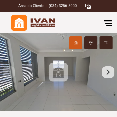
Área do Cliente
|
(034) 3256-3000