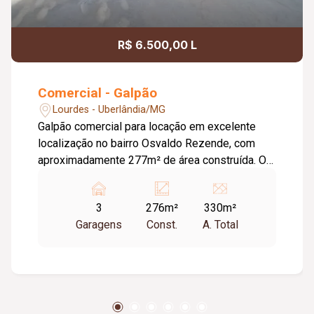
R$ 6.500,00 L
Comercial - Galpão
Lourdes - Uberlândia/MG
Galpão comercial para locação em excelente
localização no bairro Osvaldo Rezende, com
aproximadamente 277m² de área construída. O
imóvel conta com amplo espaço interno, 02
banheiros com acessibilidade, pia para copa,
3
276m²
330m²
área externa funcional, além de 02 vagas de
Garagens
Const.
A. Total
estacionamento frontal. Possui porta
automatizada, oferecendo praticidade e
segurança, ideal para diversos tipos de
atividades comerciais