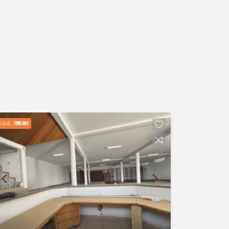
Cód.
78580