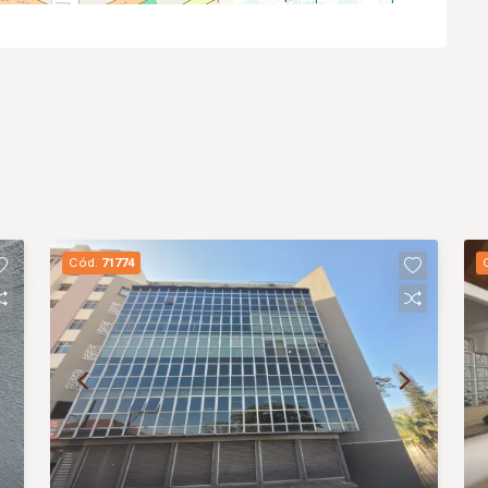
Cód.
71774