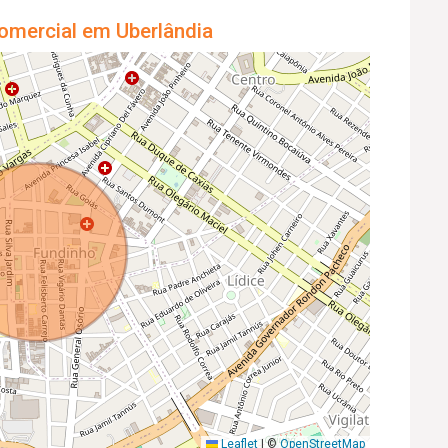
omercial em Uberlândia
Leaflet
|
©
OpenStreetMap